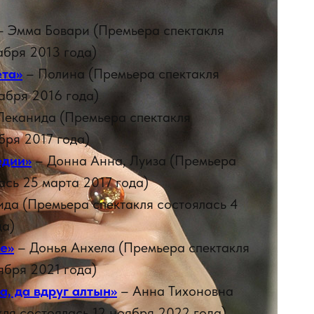
 Эмма Бовари (Премьера спектакля
абря 2013 года)
та»
– Полина (Премьера спектакля
абря 2016 года)
Леканида (Премьера спектакля
бря 2017 года)
едии»
– Донна Анна, Луиза (Премьера
ась 25 марта 2017 года)
да (Премьера спектакля состоялась 4
да)
е»
– Донья Анхела (Премьера спектакля
ября 2021 года)
а, да вдруг алтын»
– Анна Тихоновна
ля состоялась 12 ноября 2022 года)