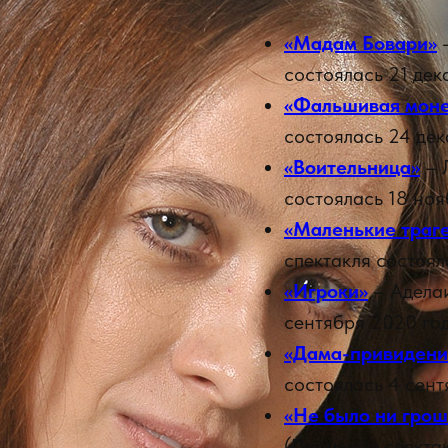
«Мадам Бовари»
–
состоялась 21 дек
«Фальшивая моне
состоялась 24 дек
«Воительница»
– 
состоялась 18 ноя
«Маленькие траг
спектакля состоял
«Игроки»
– Аделаи
сентября 2020 го
«Дама-привидени
состоялась 4 сент
«Не было ни грош
(Премьера спектак