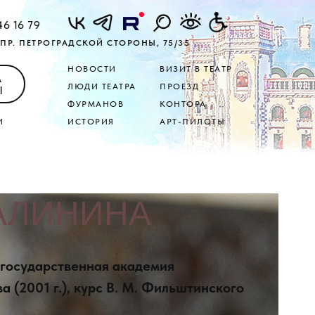
46 16 79
ПР. ПЕТРОГРАДСКОЙ СТОРОНЫ, 75/35
НОВОСТИ
ВИЗИТ В ТЕАТР
А
ЛЮДИ ТЕАТРА
ПРОЕЗД
Ы
ФУРМАНОВ
КОНТОРА
И
ИСТОРИЯ
АРТ-ПИЛОТЫ
КАЛИНИНА
 государственная академия
а (2001 г.), курс В. М. Фильштинского