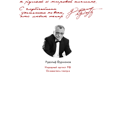
Рудольф Фурманов
Народный артист РФ
Основатель театра