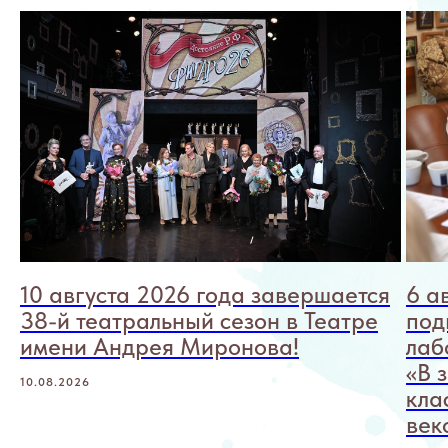
10 августа 2026 года завершается
6 а
38-й театральный сезон в Театре
под
имени Андрея Миронова!
лаб
«В 
10.08.2026
кла
век