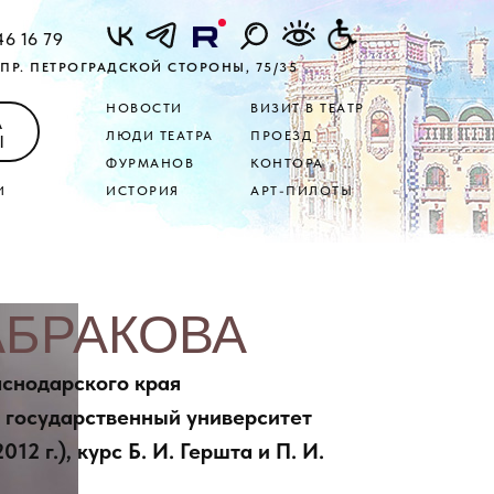
46 16 79
ПР. ПЕТРОГРАДСКОЙ СТОРОНЫ, 75/35
НОВОСТИ
ВИЗИТ В ТЕАТР
А
ЛЮДИ ТЕАТРА
ПРОЕЗД
Ы
ФУРМАНОВ
КОНТОРА
И
ИСТОРИЯ
АРТ-ПИЛОТЫ
АБРАКОВА
раснодарского края
 государственный университет
012 г.), курс Б. И. Гершта и П. И.