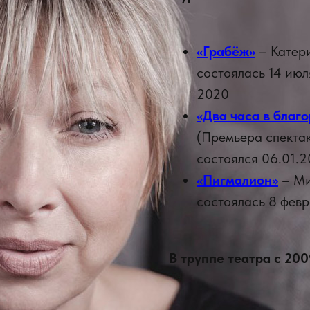
«Грабёж»
– Катер
состоялась 14 июл
2020
«Два часа в благ
(Премьера спектак
состоялся 06.01.
«Пигмалион»
– Ми
состоялась 8 февр
В труппе театра с 200