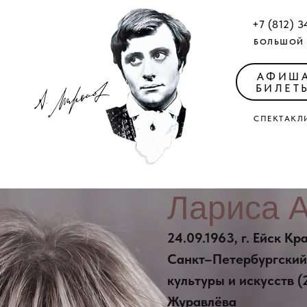
+7 (812) 3
БОЛЬШОЙ 
АФИШ
БИЛЕТ
СПЕКТАКЛ
Лариса 
24.09.1963, г. Ейск К
Санкт–Петербургский
культуры и искусств (2
Журавлёва