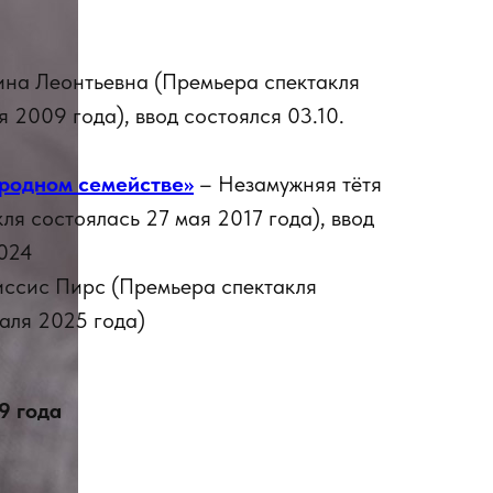
ина Леонтьевна (Премьера спектакля
я 2009 года), ввод состоялся 03.10.
ородном семействе»
– Незамужняя тётя
ля состоялась 27 мая 2017 года), ввод
2024
ссис Пирс (Премьера спектакля
аля 2025 года)
9 года