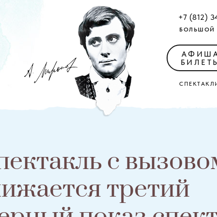
+7 (812) 3
БОЛЬШОЙ 
АФИШ
БИЛЕТ
СПЕКТАКЛ
пектакль с вызово
ижается третий
ерный показ спек