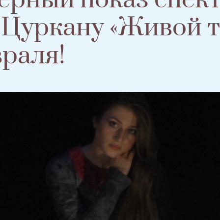
Цуркану «Живой т
враля!