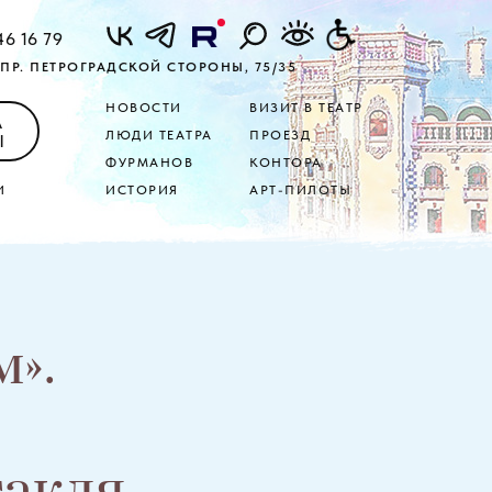
46 16 79
ПР. ПЕТРОГРАДСКОЙ СТОРОНЫ, 75/35
НОВОСТИ
ВИЗИТ В ТЕАТР
А
ЛЮДИ ТЕАТРА
ПРОЕЗД
Ы
ФУРМАНОВ
КОНТОРА
И
ИСТОРИЯ
АРТ-ПИЛОТЫ
м».
такля