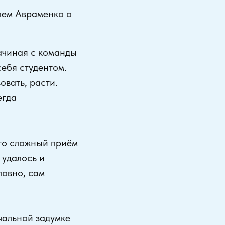
лем Авраменко о
Начиная с команды
ебя студентом.
овать, расти.
егда
это сложный приём
 удалось и
ловно, сам
чальной задумке