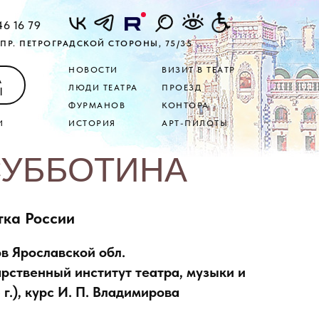
46 16 79
ПР. ПЕТРОГРАДСКОЙ СТОРОНЫ, 75/35
НОВОСТИ
ВИЗИТ В ТЕАТР
А
ЛЮДИ ТЕАТРА
ПРОЕЗД
Ы
ФУРМАНОВ
КОНТОРА
И
ИСТОРИЯ
АРТ-ПИЛОТЫ
 СУББОТИНА
тка России
ов Ярославской обл.
рственный институт театра, музыки и
г.), курс И. П. Владимирова