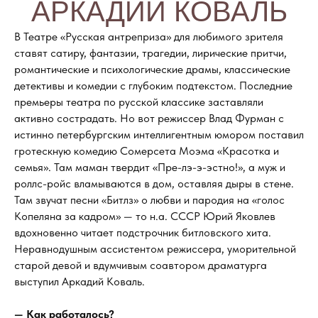
АРКАДИЙ КОВАЛЬ
В Театре «Русская антреприза» для любимого зрителя
ставят сатиру, фантазии, трагедии, лирические притчи,
романтические и психологические драмы, классические
детективы и комедии с глубоким подтекстом. Последние
премьеры театра по русской классике заставляли
активно сострадать. Но вот режиссер Влад Фурман с
истинно петербургским интеллигентным юмором поставил
гротескную комедию Сомерсета Моэма «Красотка и
семья». Там маман твердит «Пре-лэ-э-эстно!», а муж и
роллс-ройс вламываются в дом, оставляя дыры в стене.
Там звучат песни «Битлз» о любви и пародия на «голос
Копеляна за кадром» — то н.а. СССР Юрий Яковлев
вдохновенно читает подстрочник битловского хита.
Неравнодушным ассистентом режиссера, уморительной
старой девой и вдумчивым соавтором драматурга
выступил Аркадий Коваль.
— Как работалось?