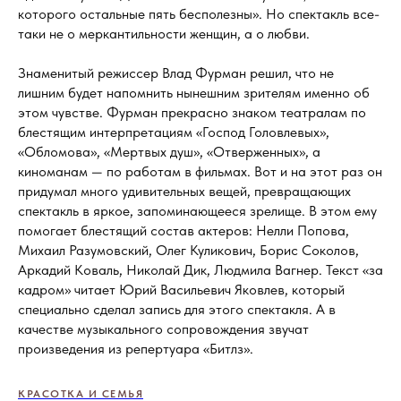
которого остальные пять бесполезны». Но спектакль все-
таки не о меркантильности женщин, а о любви.
Знаменитый режиссер Влад Фурман решил, что не
лишним будет напомнить нынешним зрителям именно об
этом чувстве. Фурман прекрасно знаком театралам по
блестящим интерпретациям «Господ Головлевых»,
«Обломова», «Мертвых душ», «Отверженных», а
киноманам — по работам в фильмах. Вот и на этот раз он
придумал много удивительных вещей, превращающих
спектакль в яркое, запоминающееся зрелище. В этом ему
помогает блестящий состав актеров: Нелли Попова,
Михаил Разумовский, Олег Куликович, Борис Соколов,
Аркадий Коваль, Николай Дик, Людмила Вагнер. Текст «за
кадром» читает Юрий Васильевич Яковлев, который
специально сделал запись для этого спектакля. А в
качестве музыкального сопровождения звучат
произведения из репертуара «Битлз».
КРАСОТКА И СЕМЬЯ