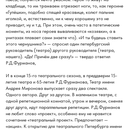
кладбище, то им трамваем отрезают ноги, то, как героине
«Гупёшки», подобно спящей красавице, колют пальчик
иголкой, и, естественно, ни к чему хорошему это не
приводит, ну и т.д. При этом, очень часто в патетические
моменты, из носа героев вываливаются «козявки», а в
унитазах плавает сами знаете что). «И ты будешь ставить
этого чернушника?» — спросил один петербургский
руководитель (театра) другого руководителя (театра,
нашего). «Да! Причём две сразу!» — твердо ответил
Р.Д.Фурманов,
И в конце 15-го театрального сезона, в преддверии 15-
летия театра и 65-летия Р.Д.Фурманова, Театр имени
Андрея Миронова выпускает сразу два спектакля.
Одного автора. Друг за другом. В маленьком театре, с
одной репетиционной комнатой, утром и вечером, сменяя
друг друга, идут параллельные репетиции. Р.Д.Фурманов
не любит слово «проект», особенно ему не нравится
сочетание «театральный проект». Предпочитает —
«акция». К открытию для театрального Петербурга имени