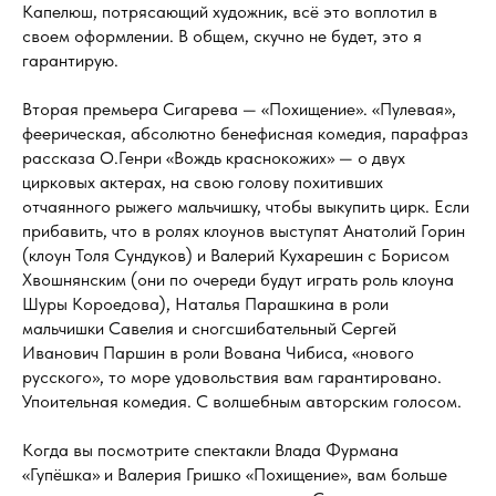
Капелюш, потрясающий художник, всё это воплотил в
своем оформлении. В общем, скучно не будет, это я
гарантирую.
Вторая премьера Сигарева — «Похищение». «Пулевая»,
феерическая, абсолютно бенефисная комедия, парафраз
рассказа О.Генри «Вождь краснокожих» — о двух
цирковых актерах, на свою голову похитивших
отчаянного рыжего мальчишку, чтобы выкупить цирк. Если
прибавить, что в ролях клоунов выступят Анатолий Горин
(клоун Толя Сундуков) и Валерий Кухарешин с Борисом
Хвошнянским (они по очереди будут играть роль клоуна
Шуры Короедова), Наталья Парашкина в роли
мальчишки Савелия и сногсшибательный Сергей
Иванович Паршин в роли Вована Чибиса, «нового
русского», то море удовольствия вам гарантировано.
Упоительная комедия. С волшебным авторским голосом.
Когда вы посмотрите спектакли Влада Фурмана
«Гупёшка» и Валерия Гришко «Похищение», вам больше