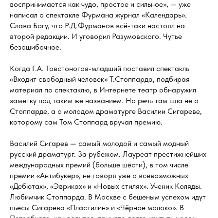
воспринимается как чудо, простое и сильное», — уже
написал о спектакле Фурмана журнал «Календарь».
Слава Богу, что Р.Д.Фурманов всё-таки настоял на
второй редакции. И уговорил Разумовского. Чутье
безошибочное.
Когда Г.А. Товстоногов-младший поставил спектакль
«Входит свободный человек» Т.Стоппарда, подбирая
материал по спектаклю, в Интернете театр обнаружил
заметку под таким же названием. Но речь там шла не о
Стоппарде, а о молодом драматурге Василии Сигареве,
которому сам Том Стоппард вручал премию.
Василий Сигарев — самый молодой и самый модный
русский драматург. За рубежом. Лауреат престижнейших
международных премий (больше шести), в том числе
премии «Антибукер», не говоря уже о всевозможных
«Дебютах», «Эвриках» и «Новых стилях». Ученик Коляды.
Любимчик Стоппарда. В Москве с бешеным успехом идут
пьесы Сигарева «Пластилин» и «Чёрное молоко». В