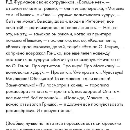
Р.Д.Фурманов своих сотрудников. «Больше нет», —
отвечал печально Гришко, — одни инсценировки, «Метель»
там. «Пышка»...» «Еще! — упрямо допытывался худрук, —
быть не может. Выводи, давай, входи в Интернет, всё
печатай! — активизировал он свою литчасть. — Нет, не
эту, не эту, — замахал он руками, когда из принтера
полезла «Пышка», — последнюю, как её, «Киднеппинг»,
«Вождя краснокожих», давай, тащи!» «Это по О. Генри», —
капризно возражал Гришко, всё еще лелея надежду
поставить на худрука «Замочную скважину». «Ничего не
по О. Генри. Про артистов. Про цирк! Про Макакашу! —
волновался худрук. — Нравится. Уже нравится. Чувствую!
Макакаша! Обезьянка! То ли макака, то ли какаша!
Замечательно!» «Ты посмотри в конец, — торопила
режиссёра литчасть, — прочитай, как здорово! Они там
все вместе! Всё хорошо!» — «Подожди, Макакаша, —
важно отзывался Гришко, — я должен всё прочувствовать
режиссёрски». И прочувствовал.
(Вообще, лучше не пытаться пересказывать сигаревские
пьесы, получится нечто ужасное: герои то живут на