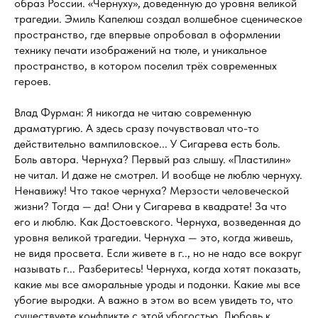
образ России. «Чернуху», доведенную до уровня великой
трагедии. Эмиль Капелюш создал волшебное сценическое
пространство, где впервые опробовал в оформлении
технику печати изображений на тюле, и уникальное
пространство, в котором поселил трёх современных
героев.
Влад Фурман: Я никогда не читаю современную
драматургию. А здесь сразу почувствовал что-то
действительно вампиловское... У Сигарева есть боль.
Боль автора. Чернуха? Первый раз слышу. «Пластилин»
не читал. И даже не смотрел. И вообще не люблю чернуху.
Ненавижу! Что такое чернуха? Мерзости человеческой
жизни? Тогда — да! Они у Сигарева в квадрате! За что
его и люблю. Как Достоевского. Чернуха, возведенная до
уровня великой трагедии. Чернуха — это, когда живешь,
не видя просвета. Если живете в г.., но не надо все вокруг
называть г... Разберитесь! Чернуха, когда хотят показать,
какие мы все аморальные уроды и подонки. Какие мы все
убогие выродки. А важно в этом во всем увидеть то, что
существуете конфликте с этой убогостью. Любовь к