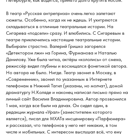
Петербурге, как водится, принято долго крутить носом.
В театр «Русская антреприза» очень легко залетают
сюжеты. Особенно, когда их не ждешь. И ухитряются
складываться в отличные театральные истории. На
Сигарева «подсели» сразу. И влюбились. С Сигаревым в
театре приключились настоящие театральные истории.
Выбирали страстно. Валерий Гришко загорелся
«Детектором лжи» на Горина, Фурманова и Наталью
Данилову. Уже была читка, актёры «кололись» от смеха,
режиссёр видел глубины и восхищался фонетикой автора.
Но автора не было. Нигде. Театр звонил в Москву, в
«Современник», звонил по указанным в Интернете
телефонам в Нижний Тагил (указаны, но молчат), домой
драматургу Н.Коляде и наконец написал письмо прямо на
личный сайт Василия Владимировича. Автор прозвонился
1 мая, когда все были на дачах. Он сидел один, в
редакции журнала «Урал» (заместителем которого
является), писал для МХАТа инсценировку «Парфюмера»
и рассказал, что телефонов у него нет никаких, в том
числе и мобильных. С интересом выслушал всё, что ему