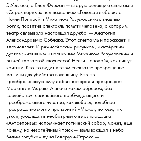
Э.Уоллеса, а Влад Фурман — вторую редакцию спектакля
«Сорок первый» под названием «Роковая любовь» с
Нелли Поповой и Михаилом Разумовским в главных
ролях, посвятив спектакль памяти человека, с которым
театр связывала настоящая дружба, — Анатолия
Александровича Собчака. Этот спектакль и поражает, и
вдохновляет. И режиссёрским рисунком, и актёрским
дуэтом: «изящным и ироничным Михаилом Разумовским и
рыжей горластой клоунессой Нелли Поповой», как пишут
критики. Кто-то видит в этом спектакле превращение
машины для убийства в женщину. Кто-то —
преображающую силу любви, которая и превращает
Марютку в Марию. А иначе каким образом, без
воздействия сильнейшего пробуждающего и
преображающего чувства, как любовь, подобное
превращение могло произойти? «Может, потому, что
узкая, уходящая в необозримую высь площадка
«Антрепризы» напоминает готический собор, может, еще
почему, но незатейливый трюк — взмывающая в небо
белым голубком душа Говорухи-Отрока —