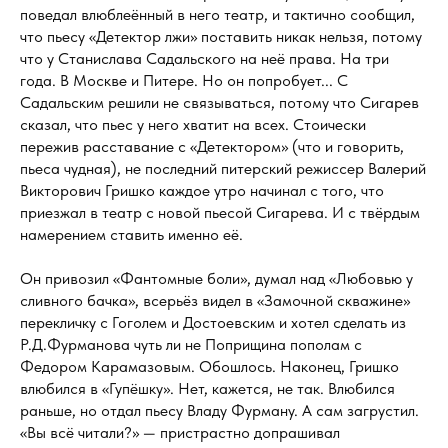
поведал влюблеённый в него театр, и тактично сообщил,
что пьесу «Детектор лжи» поставить никак нельзя, потому
что у Станислава Садальского на неё права. На три
года. В Москве и Питере. Но он попробует... С
Садальским решили не связываться, потому что Сигарев
сказал, что пьес у него хватит на всех. Стоически
пережив расставание с «Детектором» (что и говорить,
пьеса чудная), не последний питерский режиссер Валерий
Викторович Гришко каждое утро начинал с того, что
приезжал в театр с новой пьесой Сигарева. И с твёрдым
намерением ставить именно её.
Он привозил «Фантомные боли», думал над «Любовью у
сливного бачка», всерьёз видел в «Замочной скважине»
перекличку с Гоголем и Достоевским и хотел сделать из
Р.Д.Фурманова чуть ли не Поприщина пополам с
Федором Карамазовым. Обошлось. Наконец, Гришко
влюбился в «Гупёшку». Нет, кажется, не так. Влюбился
раньше, но отдал пьесу Владу Фурману. А сам загрустил.
«Вы всё читали?» — пристрастно допрашивал