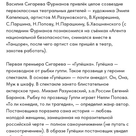
Василия Сигарева Фурманов привлёк целое созвездие
первоклассных театральных деятелей — художника Эмиля
Капелюша, артистов М.Разумовского, В.Кухарешина,
С.Паршина, Н.Попову, Н.Парашкину, Б.Хвошнянского (с
последним Фурманов познакомился на съёмках «Агента
национальной безопасности», снимался вместе в
«Танцоре», после чего артист сам пришёл в театр,
захотев работать).
Первая премьера Сигарева — «Гупёшка». Гупёшка —
производное от рыбки гуппи. Такое прозвище у героини
спектакля. В основе «Гупёшки» — почти анекдот. Он, Она,
Муж в шкафу. В спектакле занято блистательное
актерское трио. Михаил Разумовский, з.а.России Евгений
Баранов. Рыбку по прозвищу Гуппи играет Нелли Попова.
«То ли комедия, то ли трагедия», — определил жанр автор.
Постановщика поразила сама история — любовь
молодой женщины, замешанная на поразительной
российской черте — полном самоуничижении (не путать с
самоотречением). В образе Гупёшки постановщик увидел