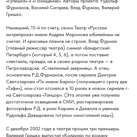
«Гупёшка» и «Похищение». Авторы проекта: Рудольф
Фурманов, Василий Сигарев, Влад Фурман, Валерий
Гришко.
Нынешний, 15-й по счету, сезон Театр «Русская
антреприза» имени Андрея Миронова юбилейным не
считал. И красивых планов не строил. Влад Фурман
(главный режиссёр театра) снимал «Бандитский
Петербург» (который 4, 5, 6), а потом поставил
спектакль, правда, не в своем родном театре — в
Петрозаводске. «Стеклянный зверинец». А отец-
основатель Р.Д.Фурманов, после сериала Дмитрия
Светозарова «По имени Барон» (получившего сразу две
«Тэфи»), нон-стоп отснялся в 10 ролях в новом сериале г-
на Светозарова «Танцор». (Эта эпопея уже получила
достаточное освещение в СМИ, растиражировав
фотографии Р.Д. в роли Кармен и Дьявола и увенчав
Рудольфа Давыдовича титулом «многоликий наш»).
С декабря 2002 года в театре прошли три премьеры.
Валерий Гришко выпустил «Колдуна» по роману