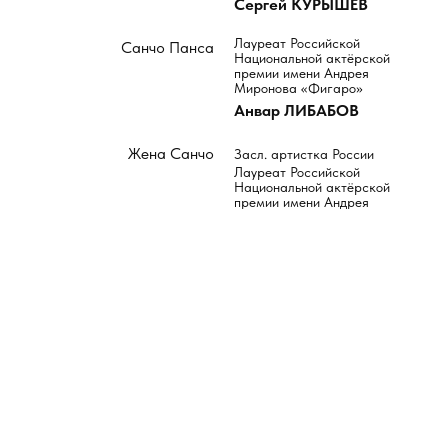
Сергей КУРЫШЕВ
Лауреат Российской
Санчо Панса
Национальной актёрской
премии имени Андрея
Миронова «Фигаро»
Анвар ЛИБАБОВ
Жена Санчо
Засл. артистка России
Лауреат Российской
Национальной актёрской
премии имени Андрея
Миронова «Фигаро»
Нелли ПОПОВА
Дульсинея Тобосская
Полина
СЕВАСТЬЯНИХИНА
Лауреат Российской
Ведущий,
Национальной актёрской
Хозяин таверны «Весёлый
премии имени Андрея
Миронова «Фигаро»
осёл»,
Александр ВАСИЛЬЕВ
Герцог