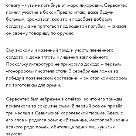
отвагу – чуть не погибнув от жара лихорадки, Сервантес
принял участие в бою: «Предпочитаю, даже будучи
больным, сражаться, как это и подобает доброму
солдату... а не прятаться под защитой палубы», – сказал
он своему товарищу по оружию.
Ему знакомы и казённый труд, и участь пленённого
солдата, и даже тяготы и лишения заключённого.
Поскольку литература не приносила дохода – первым
«гонораром» писателя стали 3 серебряные ложки за
победу в поэтическом состязании – он стал комиссаром
по заготовкам для армии.
Сервантес был небрежен в отчётах, за что его трижды
привлекали за сокрытие сумм. В первый раз он провёл
три месяца в Севильской королевской тюрьме. Здесь с
его слов и родился роман: «В темнице, местопребывании
всякого рода помех, обиталище одних лишь унылых
звуков».