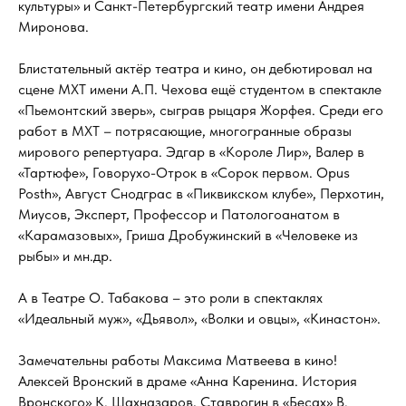
культуры» и Санкт-Петербургский театр имени Андрея
Миронова.
Блистательный актёр театра и кино, он дебютировал на
сцене МХТ имени А.П. Чехова ещё студентом в спектакле
«Пьемонтский зверь», сыграв рыцаря Жорфея. Среди его
работ в МХТ – потрясающие, многогранные образы
мирового репертуара. Эдгар в «Короле Лир», Валер в
«Тартюфе», Говорухо-Отрок в «Сорок первом. Opus
Posth», Август Снодграс в «Пиквикском клубе», Перхотин,
Миусов, Эксперт, Профессор и Патологоанатом в
«Карамазовых», Гриша Дробужинский в «Человеке из
рыбы» и мн.др.
А в Театре О. Табакова – это роли в спектаклях
«Идеальный муж», «Дьявол», «Волки и овцы», «Кинастон».
Замечательны работы Максима Матвеева в кино!
Алексей Вронский в драме «Анна Каренина. История
Вронского» К. Шахназаров, Ставрогин в «Бесах» В.