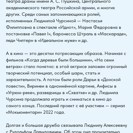
театра драмы имени А. С. Пушкина, Центрального
академического театра Российской армии, и многих
других. Среди самых запоминающихся ролей,
исполненных Людмилой Чурсиной — Настасья
Филипповна в спектакле «Идиот», Мария Федоровна в
постановке «Павел I», баронесса Штраль в «Маскараде»,
леди Чилтерн в «Идеальном муже» и др.
А в кино — это десятки потрясающих образов. Начиная с
фильмов «Когда деревья были большими», «На семи
ветрах» стало понятно: в этой актрисе заложен огромный
творческий потенциал, особый шарм, стать и
заразительность. А потом были роли Дарьи в «Донской
повести», Виринеи в одноимённой картине, Анфисы в
«Угрюм-реке», разведчицы в «Схватке» и др. Людмила
Чурсина продолжала играть и сниматься в кино до
самого конца. Последний проект с её участием — сериал
«Мокьюментари» 2022 года.
Долгая и большая дружба связывала Людмилу Алексеевну
с Рудольфом Давыдовичем. Об этом она пронзительно