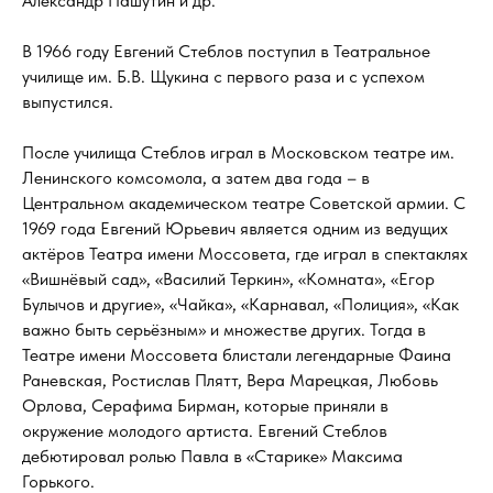
Александр Пашутин и др.
В 1966 году Евгений Стеблов поступил в Театральное
училище им. Б.В. Щукина с первого раза и с успехом
выпустился.
После училища Стеблов играл в Московском театре им.
Ленинского комсомола, а затем два года – в
Центральном академическом театре Советской армии. С
1969 года Евгений Юрьевич является одним из ведущих
актёров Театра имени Моссовета, где играл в спектаклях
«Вишнёвый сад», «Василий Теркин», «Комната», «Егор
Булычов и другие», «Чайка», «Карнавал, «Полиция», «Как
важно быть серьёзным» и множестве других. Тогда в
Театре имени Моссовета блистали легендарные Фаина
Раневская, Ростислав Плятт, Вера Марецкая, Любовь
Орлова, Серафима Бирман, которые приняли в
окружение молодого артиста. Евгений Стеблов
дебютировал ролью Павла в «Старике» Максима
Горького.