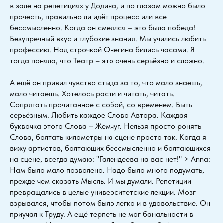
в зале на репетициях у Додина, и по глазам можно было
прочесть, правильно ли идёт процесс или все
бессмысленно. Когда он смеялся – это была победа!
Безупречный вкус и глубокие знания. Мы учились любить
профессию. Над строчкой Онегина бились часами. Я
тогда поняла, что Театр – это очень серьёзно и сложно.
А ещё он привил чувство стыда за то, что мало знаешь,
мало читаешь. Хотелось расти и читать, читать.
Сопрягать прочитанное с собой, со временем. Быть
серьёзным. Любить каждое Слово Автора. Каждая
буквочка этого Слова – Жемчуг. Нельзя просто ронять
Слова, болтать километры на сцене просто так. Когда я
вижу артистов, болтающих бессмысленно и болтающихся
на сцене, всегда думаю: "Галендеева на вас нет!" > Anna:
Нам было мало позволено. Надо было много подумать,
прежде чем сказать Мысль. И мы думали. Репетиции
превращались в целые университетские лекции. Мозг
взрывался, чтобы потом было легко и в удовольствие. Он
приучал к Труду. А ещё терпеть не мог банальности в