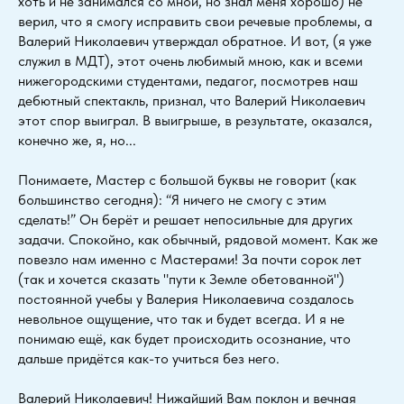
хоть и не занимался со мной, но знал меня хорошо) не
верил, что я смогу исправить свои речевые проблемы, а
Валерий Николаевич утверждал обратное. И вот, (я уже
служил в МДТ), этот очень любимый мною, как и всеми
нижегородскими студентами, педагог, посмотрев наш
дебютный спектакль, признал, что Валерий Николаевич
этот спор выиграл. В выигрыше, в результате, оказался,
конечно же, я, но...
Понимаете, Мастер с большой буквы не говорит (как
большинство сегодня): “Я ничего не смогу с этим
сделать!” Он берёт и решает непосильные для других
задачи. Спокойно, как обычный, рядовой момент. Как же
повезло нам именно с Мастерами! За почти сорок лет
(так и хочется сказать "пути к Земле обетованной")
постоянной учебы у Валерия Николаевича создалось
невольное ощущение, что так и будет всегда. И я не
понимаю ещё, как будет происходить осознание, что
дальше придётся как-то учиться без него.
Валерий Николаевич! Нижайший Вам поклон и вечная