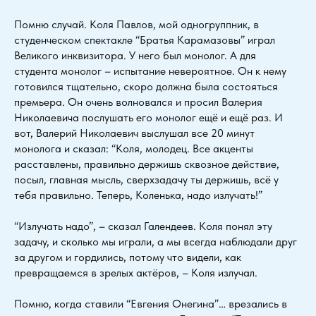
Помню случай. Коля Павлов, мой одногруппник, в
студенческом спектакле “Братья Карамазовы” играл
Великого инквизитора. У него был монолог. А для
студента монолог – испытание невероятное. Он к нему
готовился тщательно, скоро должна была состояться
премьера. Он очень волновался и просил Валерия
Николаевича послушать его монолог ещё и ещё раз. И
вот, Валерий Николаевич выслушал все 20 минут
монолога и сказал: “Коля, молодец. Все акценты
расставлены, правильно держишь сквозное действие,
посыл, главная мысль, сверхзадачу ты держишь, всё у
тебя правильно. Теперь, Коленька, надо излучать!”
“Излучать надо”, – сказал Галендеев. Коля понял эту
задачу, и сколько мы играли, а мы всегда наблюдали друг
за другом и гордились, потому что видели, как
превращаемся в зрелых актёров, – Коля излучал.
Помню, когда ставили “Eвгения Онегина”… врезались в