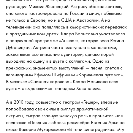
руководил Михаил Жванецкий. Актрису обожал зритель,
она много гастролировала по России и миру, побывала
не только в Европе, но и в США и Австралии. А на
телевидении она появлялась в юмористических передачах
и праздничных концертах. Клара Борисовна участвовала
в популярной программе «Аншлаг», которую вела Регина
Дубовицкая. Актриса часто выступала с монологами,
захватывая всё внимание аудитории, однако порой
выходила на сцену и в дуэте с коллегами. Одно из
прекрасных, знаменитых выступлений — песня, спетая с
легендарным Ефимом Шифриным «Коричневая пуговка».
В мюзикле «Снежная королева» Клара Новикова пела
дуэтом с выдающимся Геннадием Хазановым.
А в 2010 году, совместно с театром «Гешер», впервые
попробовала свои силы в амплуа драматической
актрисы, сыграв главную женскую роль в пронзительном
спектакле «Поздняя любовь» режиссёра Евгения Арье по
пьесе Валерия Мухарьямова «В тени виноградника». Эту