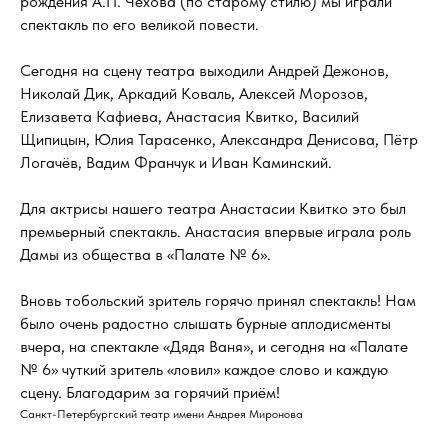
рождения А.П. Чехова (по старому стилю) мы играли
спектакль по его великой повести.
Сегодня на сцену театра выходили Андрей Дежонов,
Николай Дик, Аркадий Коваль, Алексей Морозов,
Елизавета Кафиева, Анастасия Квитко, Василий
Щипицын, Юлия Тарасенко, Александра Денисова, Пётр
Логачёв, Вадим Франчук и Иван Каминский.
Для актрисы нашего театра Анастасии Квитко это был
премьерный спектакль. Анастасия впервые играла роль
Дамы из общества в «Палате № 6».
Вновь тобольский зритель горячо принял спектакль! Нам
было очень радостно слышать бурные аплодисменты
вчера, на спектакле «Дядя Ваня», и сегодня на «Палате
№ 6» чуткий зритель «ловил» каждое слово и каждую
сцену. Благодарим за горячий приём!
Санкт-Петербургский театр имени Андрея Миронова