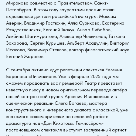
Миронова совместно с Правительством Санкт-
Петербурга. В этом году лауреатами премии стали
выдающиеся деятели российской культуры: Максим
Аверин, Владимир Гостюхин, Алла Сурикова, Екатерина
Рождественская, Евгений Ткачук, Анвар Либабов,
Альбина Шагимуратова, Александр Чевычелов, Татьяна
Захарова, Сергей Курышев, Альберт Асадуллин, Виктория
Исакова, Владимир Стеклов, доктор филологический наук
Евгений Жаринов.
С сентября активно идут репетиции спектакля Евгения
Баранова «Пигмалион». Уже в феврале 2025 года мы
сможем порадовать вас премьерой! Театр представит
известную пьесу в новом оригинальном переводе актёра
нашей контрактной труппы Арсения Иванковича и в
сценической редакции Олега Богаева, мастера
конструктивного и интересного диалога с классикой, уже
знакомого нашим зрителям по недавней работе
драматурга над «Дон Кихотом». Режиссёром-
постановщиком спектакля выступит заслуженный артист