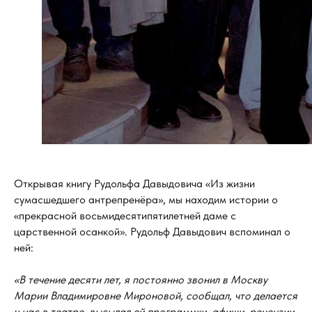
Открывая книгу Рудольфа Давыдовича «Из жизни
сумасшедшего антрепренёра», мы находим истории о
«прекрасной восьмидесятипятилетней даме с
царственной осанкой». Рудольф Давыдович вспоминал о
ней:
«В течение десяти лет, я постоянно звонил в Москву
Марии Владимировне Мироновой, сообщал, что делается
у нас в театре, высылал ей программки, афиши, рецензии.