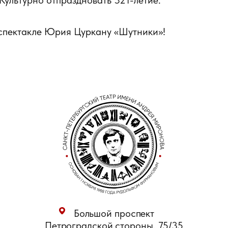
 Культурно отпраздновать 321-летие.
а спектакле Юрия Цуркану «Шутники»!
Большой проспект
Петроградской стороны, 75/35