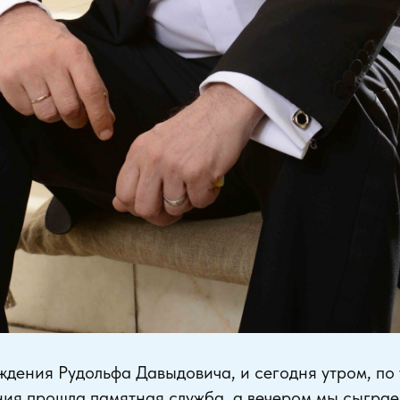
ждения Рудольфа Давыдовича, и сегодня утром, по
ния прошла памятная служба, а вечером мы сыграе