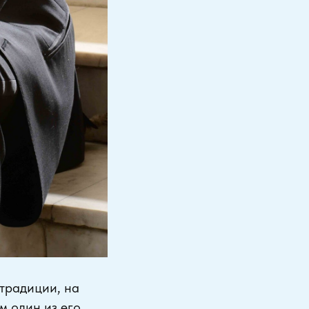
 традиции, на
м один из его