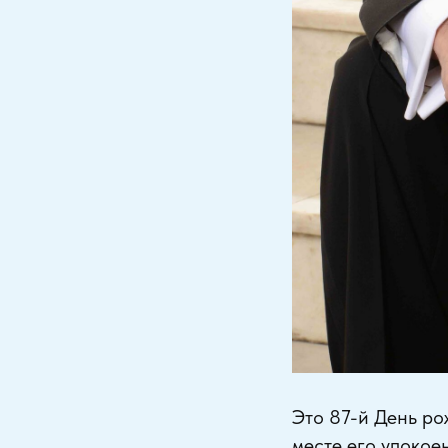
Это 87-й День ро
месте его упокое