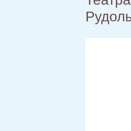
Рудол