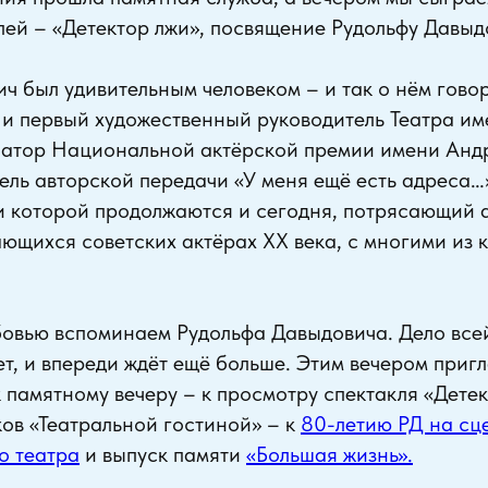
ей – «Детектор лжи», посвящение Рудольфу Давыд
ч был удивительным человеком – и так о нём говоря
 и первый художественный руководитель Театра и
атор Национальной актёрской премии имени Ан
ель авторской передачи «У меня ещё есть адреса…
и которой продолжаются и сегодня, потрясающий а
ающихся советских актёрах ХХ века, с многими из 
овью вспоминаем Рудольфа Давыдовича. Дело всей
ет, и впереди ждёт ещё больше. Этим вечером приг
 памятному вечеру – к просмотру спектакля «Детек
ов «Театральной гостиной» – к
80-летию РД на сц
о театра
и выпуск памяти
«Большая жизнь».