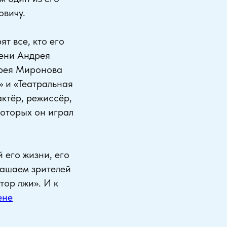
овичу.
т все, кто его
мени Андрея
дрея Миронова
» и «Театральная
ктёр, режиссёр,
которых он играл
 его жизни, его
лашаем зрителей
тор лжи». И к
ене