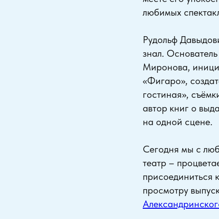
любимых спектакл
Рудольф Давыдови
знал. Основатель
Миронова, иници
«Фигаро», создат
гостиная», съёмк
автор книг о выд
на одной сцене.
Сегодня мы с люб
театр – процвета
присоединиться к
просмотру выпуск
Александринског