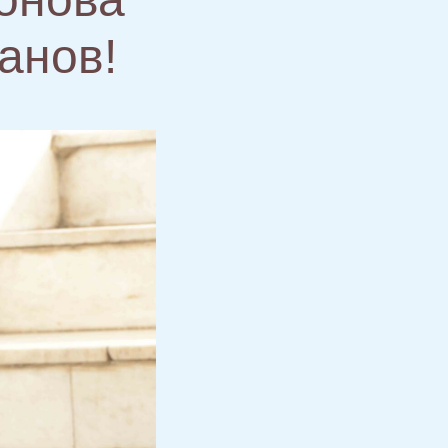
анов!