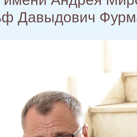
ьф Давыдович Фурм