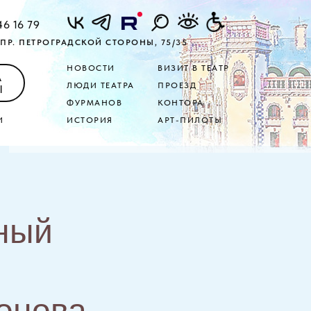
46 16 79
ПР. ПЕТРОГРАДСКОЙ СТОРОНЫ, 75/35
НОВОСТИ
ВИЗИТ В ТЕАТР
А
ЛЮДИ ТЕАТРА
ПРОЕЗД
Ы
ФУРМАНОВ
КОНТОРА
И
ИСТОРИЯ
АРТ-ПИЛОТЫ
дный
онова