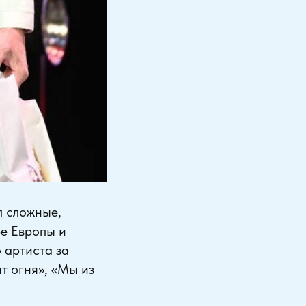
л сложные,
ре Европы и
 артиста за
т огня», «Мы из