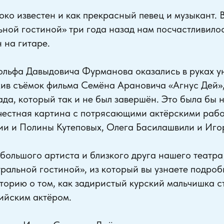
ко известен и как прекрасный певец и музыкант. 
ьной гостиной» три года назад нам посчастливило
 на гитаре.
дольфа Давыдовича Фурманова оказались в руках у
ив съёмок фильма Семёна Арановича «Агнус Дей»,
да, который так и не был завершён. Это была бы 
 честная картина с потрясающими актёрскими раб
ии и Полины Кутеповых, Олега Басилашвили и Иго
большого артиста и близкого друга нашего театр
тральной гостиной», из который вы узнаете подроб
сторию о том, как задиристый курский мальчишка 
ийским актёром.