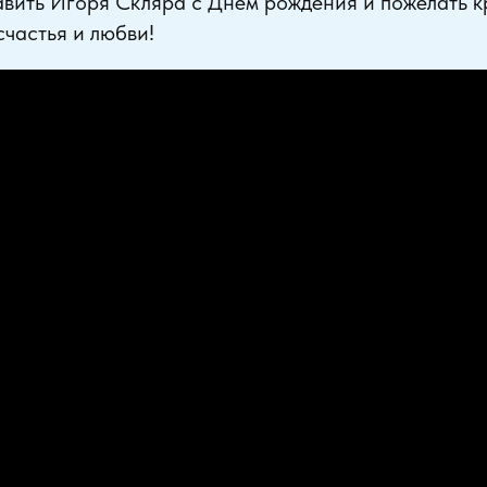
вить Игоря Скляра с Днём рождения и пожелать к
счастья и любви!