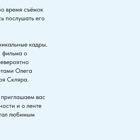
Во время съёмок
сь послушать его
никальные кадры.
 фильма о
невероятно
отами Олега
ря Скляра.
а приглашаем вас
ности и о ленте
стал любимым