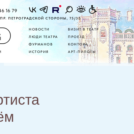
46 16 79
ПР. ПЕТРОГРАДСКОЙ СТОРОНЫ, 75/35
НОВОСТИ
ВИЗИТ В ТЕАТР
А
ЛЮДИ ТЕАТРА
ПРОЕЗД
Ы
ФУРМАНОВ
КОНТОРА
И
ИСТОРИЯ
АРТ-ПИЛОТЫ
ртиста
ём