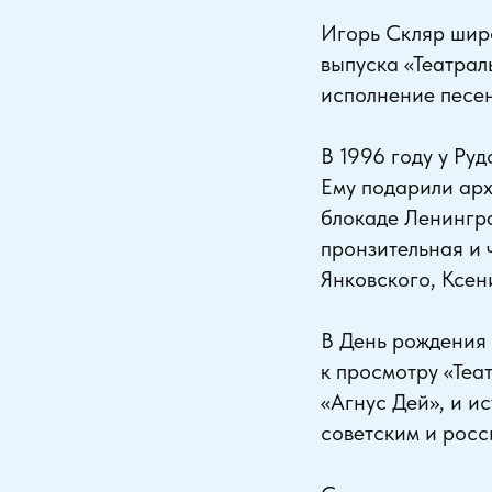
Игорь Скляр широ
выпуска «Театрал
исполнение песен
В 1996 году у Ру
Ему подарили арх
блокаде Ленингра
пронзительная и
Янковского, Ксен
В День рождения 
к просмотру «Теа
«Агнус Дей», и и
советским и росс