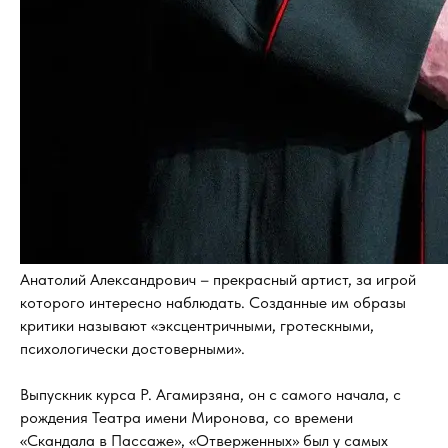
Анатолий Александрович – прекрасный артист, за игрой
которого интересно наблюдать. Созданные им образы
критики называют «эксцентричными, гротескными,
психологически достоверными».
Выпускник курса Р. Агамирзяна, он с самого начала, с
рождения Театра имени Миронова, со времени
«Скандала в Пассаже», «Отверженных» был у самых