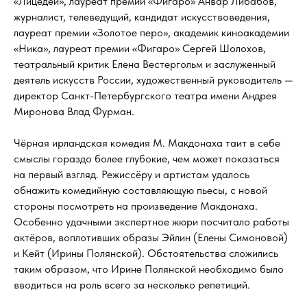
«Лицедеи», лауреат премии «Фигаро» Анвар Либабов,
журналист, телеведущий, кандидат искусствоведения,
лауреат премии «Золотое перо», академик киноакадемии
«Ника», лауреат премии «Фигаро» Сергей Шолохов,
театральный критик Елена Вестергольм и заслуженный
деятель искусств России, художественный руководитель —
директор Санкт-Петербургского театра имени Андрея
Миронова Влад Фурман.
Чёрная ирландская комедия М. Макдонаха таит в себе
смыслы гораздо более глубокие, чем может показаться
на первый взгляд. Режиссёру и артистам удалось
обнажить комедийную составляющую пьесы, с новой
стороны посмотреть на произведение Макдонаха.
Особенно удачными экспертное жюри посчитало работы
актёров, воплотивших образы Эйлин (Елены Симоновой)
и Кейт (Ирины Полянской). Обстоятельства сложились
таким образом, что Ирине Полянской необходимо было
вводиться на роль всего за несколько репетиций.