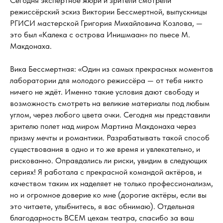
Сегодня экспертное жюри и зрители смотрели
режиссёрский эскиз Виктории Бессмертной, выпускницы
РГИСИ мастерской Григория Михайловича Козлова, —
это был «Калека с острова Инишмаан» по пьесе М.
Макдонаха.
Вика Бессмертная: «Один из самых прекрасных моментов
лаборатории для молодого режиссёра — от тебя никто
ничего не ждёт. Именно такие условия дают свободу и
возможность смотреть на великие материалы под любым
углом, через любого цвета очки. Сегодня мы представили
зрителю полет над миром Мартина Макдонаха через
призму мечты и романтики. Разрабатывать такой способ
существования в одно и то же время и увлекательно, и
рискованно. Оправдались ли риски, увидим в следующих
сериях! Я работала с прекрасной командой актёров, и
качеством таким их наделяет не только профессионализм,
но и огромное доверие ко мне (дорогие актёры, если вы
это читаете, улыбнитесь, я вас обнимаю). Отдельная
благодарность ВСЕМ цехам театра, спасибо за ваш