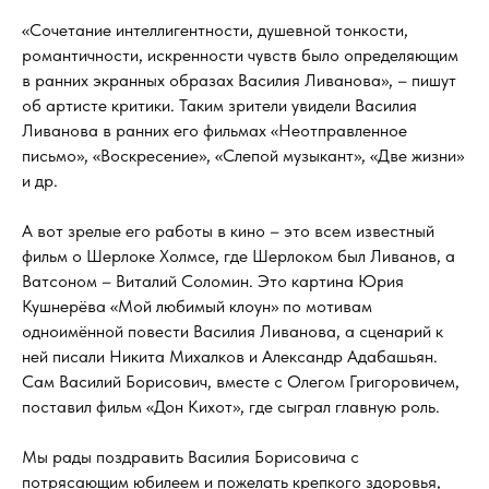
«Сочетание интеллигентности, душевной тонкости,
романтичности, искренности чувств было определяющим
в ранних экранных образах Василия Ливанова», – пишут
об артисте критики. Таким зрители увидели Василия
Ливанова в ранних его фильмах «Неотправленное
письмо», «Воскресение», «Слепой музыкант», «Две жизни»
и др.
А вот зрелые его работы в кино – это всем известный
фильм о Шерлоке Холмсе, где Шерлоком был Ливанов, а
Ватсоном – Виталий Соломин. Это картина Юрия
Кушнерёва «Мой любимый клоун» по мотивам
одноимённой повести Василия Ливанова, а сценарий к
ней писали Никита Михалков и Александр Адабашьян.
Сам Василий Борисович, вместе с Олегом Григоровичем,
поставил фильм «Дон Кихот», где сыграл главную роль.
Мы рады поздравить Василия Борисовича с
потрясающим юбилеем и пожелать крепкого здоровья,