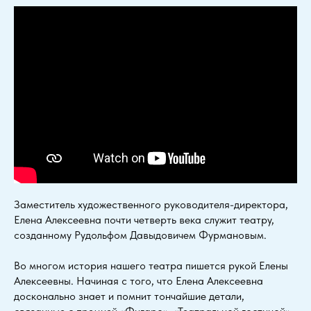
Заместитель художественного руководителя-директора,
Елена Алексеевна почти четверть века служит театру,
созданному Рудольфом Давыдовичем Фурмановым.
Во многом история нашего театра пишется рукой Елены
Алексеевны. Начиная с того, что Елена Алексеевна
досконально знает и помнит тончайшие детали,