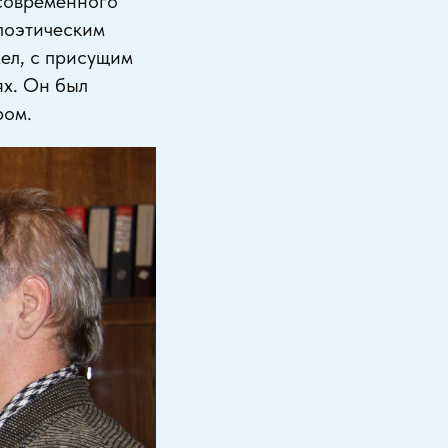
 современного
поэтическим
ел, с присущим
ях. Он был
ром.