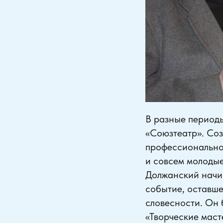
В разные периоды
«Союзтеатр». Со
профессиональног
и совсем молодые 
Должанский начи
событие, оставше
словесности. Он
«Творческие маст