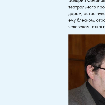
Валерий Семенов
театрального пр
даром, остро чув
ему блеском, отр
человеком, откры