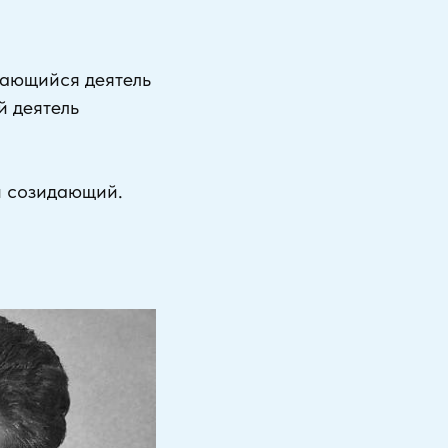
дающийся деятель
й деятель
и созидающий.