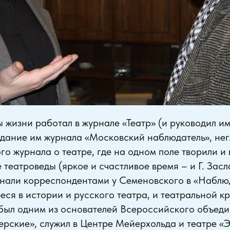
 жизни работал в журнале «Театр» (и руководил им
здание им журнала «Московский наблюдатель», не
о журнала о театре, где на одном поле творили и 
театроведы (яркое и счастливое время – и Г. Засла
нали корреспондентами у Семеновского в «Наблюд
еся в истории и русского театра, и театральной к
 был одним из основателей Всероссийского объед
ерские», служил в Центре Мейерхольда и театре «