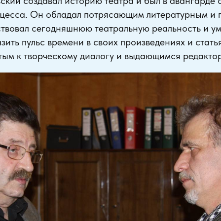
ский создавал историю театра и был в авангарде
оцесса. Он обладал потрясающим литературным и 
ствовал сегодняшнюю театральную реальность и ум
азить пульс времени в своих произведениях и стать
тым к творческому диалогу и выдающимся редакто