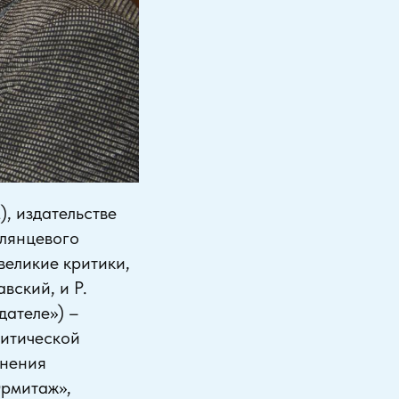
), издательстве
глянцевого
великие критики,
вский, и Р.
ателе») –
ритической
инения
Эрмитаж»,