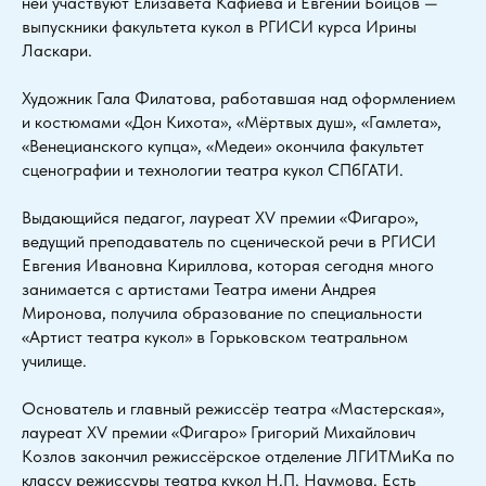
ней участвуют Елизавета Кафиева и Евгений Бойцов —
выпускники факультета кукол в РГИСИ курса Ирины
Ласкари.
Художник Гала Филатова, работавшая над оформлением
и костюмами «Дон Кихота», «Мёртвых душ», «Гамлета»,
«Венецианского купца», «Медеи» окончила факультет
сценографии и технологии театра кукол СПбГАТИ.
Выдающийся педагог, лауреат XV премии «Фигаро»,
ведущий преподаватель по сценической речи в РГИСИ
Евгения Ивановна Кириллова, которая сегодня много
занимается с артистами Театра имени Андрея
Миронова, получила образование по специальности
«Артист театра кукол» в Горьковском театральном
училище.
Основатель и главный режиссёр театра «Мастерская»,
лауреат XV премии «Фигаро» Григорий Михайлович
Козлов закончил режиссёрское отделение ЛГИТМиКа по
классу режиссуры театра кукол Н.П. Наумова. Есть