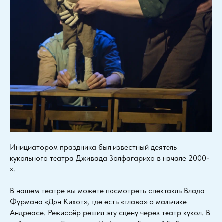
Инициатором праздника был известный деятель
кукольного театра Дживада Золфагарихо в начале 2000-
х.
В нашем театре вы можете посмотреть спектакль Влада
Фурмана «Дон Кихот», где есть «глава» о мальчике
Андреасе. Режиссёр решил эту сцену через театр кукол. В