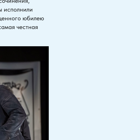
 сочинения,
ы исполнили
ященного юбилею
«самая честная