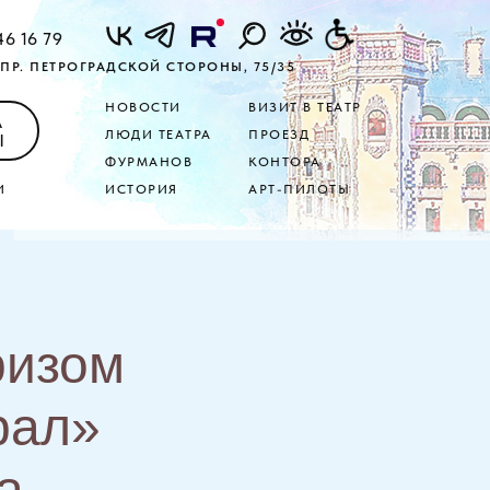
46 16 79
ПР. ПЕТРОГРАДСКОЙ СТОРОНЫ, 75/35
НОВОСТИ
ВИЗИТ В ТЕАТР
А
ЛЮДИ ТЕАТРА
ПРОЕЗД
Ы
ФУРМАНОВ
КОНТОРА
И
ИСТОРИЯ
АРТ-ПИЛОТЫ
ризом
рал»
а