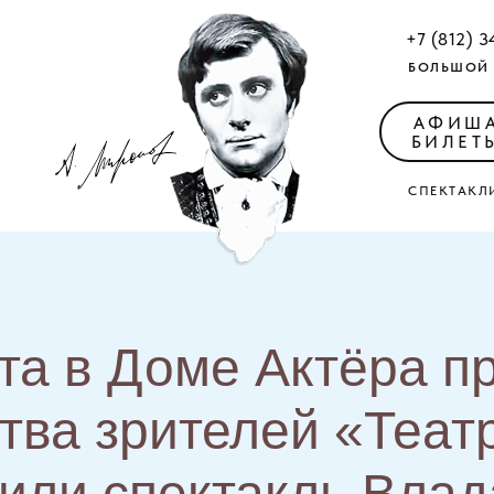
+7 (812) 3
БОЛЬШОЙ 
АФИШ
БИЛЕТ
СПЕКТАКЛ
та в Доме Актёра п
ва зрителей «Теат
или спектакль Влад