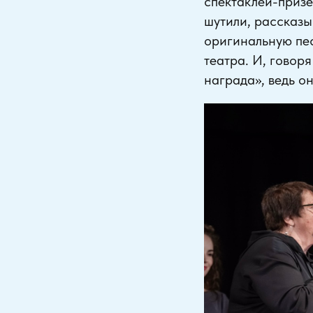
спектаклей-призё
шутили, рассказы
оригинальную пе
театра. И, говор
награда», ведь о