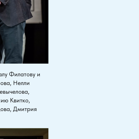
алу Филатову и
ова, Нелли
евычелова,
ию Квитко,
цова, Дмитрия