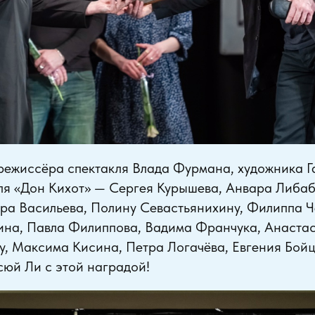
режиссёра спектакля Влада Фурмана, художника Г
ля «Дон Кихот» — Сергея Курышева, Анвара Либаб
ра Васильева, Полину Севастьянихину, Филиппа Ч
на, Павла Филиппова, Вадима Франчука, Анастас
у, Максима Кисина, Петра Логачёва, Евгения Бой
юй Ли с этой наградой!