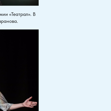
мии «Театрал». В
аранова.