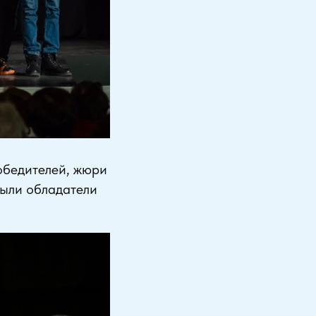
обедителей, жюри
были обладатели