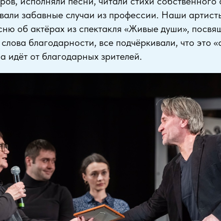
ров, исполняли песни, читали стихи собственного
вали забавные случаи из профессии. Наши артист
сню об актёрах из спектакля «Живые души», посв
я слова благодарности, все подчёркивали, что это 
на идёт от благодарных зрителей.