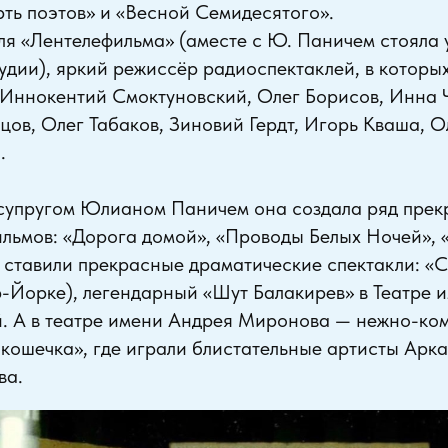
ть поэтов» и «Весной Семидесятого».
я «Лентелефильма» (аместе с Ю. Паничем стояла 
удии), яркий режиссёр радиоспектаклей, в которы
 Иннокентий Смоктуновский, Олег Борисов, Инна 
ов, Олег Табаков, Зиновий Гердт, Игорь Кваша, О
.
 супругом Юлианом Паничем она создала ряд пре
льмов: «Дорога домой», «Проводы Белых Ночей», 
 ставили прекрасные драматические спектакли: «
-Йорке), легендарный «Шут Балакирев» в Театре и
. А в театре имени Андрея Миронова — нежно-ко
 кошечка», где играли блистательные артисты Арка
ва.