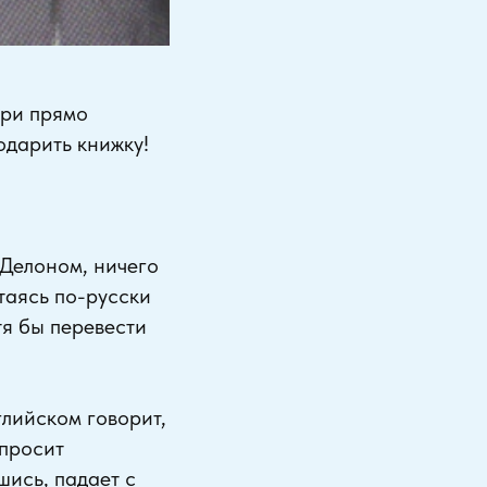
три прямо
одарить книжку!
 Делоном, ничего
таясь по-русски
тя бы перевести
глийском говорит,
 просит
шись, падает с