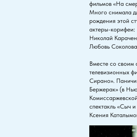
фильмов «На смер
Много снимала дл
рождения этой ст
актеры-корифеи:
Николай Караченц
Любовь Соколова
Вместе со своим
телевизионных фи
Сирано». Паничи
Бержерак» (в Нью
Комиссаржевской
спектакль «Сыч и
Ксения Каталымо