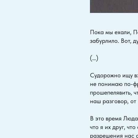
Пока мы ехали, П
забурлило. Вот, 
(…)
Судорожно ищу вз
не понимаю по-фр
прошепелявить, чт
наш разговор, от
В это время Люда
что я их друг, чт
разрешения нас с