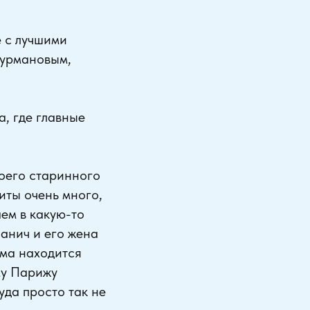
 с лучшими
Фурмановым,
, где главные
оего старинного
иты очень много,
ем в какую-то
Панич и его жена
ома находится
му Парижу
уда просто так не