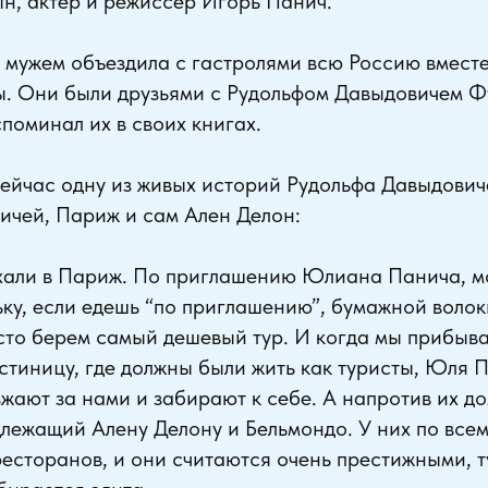
н, актёр и режиссёр Игорь Панич.
мужем объездила с гастролями всю Россию вместе
ы. Они были друзьями с Рудольфом Давыдовичем 
поминал их в своих книгах.
ейчас одну из живых историй Рудольфа Давыдовича
ичей, Париж и сам Ален Делон:
хали в Париж. По приглашению Юлиана Панича, м
ьку, если едешь “по приглашению”, бумажной волок
то берем самый дешевый тур. И когда мы прибыва
стиницу, где должны были жить как туристы, Юля 
жают за нами и забирают к себе. А напротив их д
лежащий Алену Делону и Бельмондо. У них по все
ресторанов, и они считаются очень престижными, т