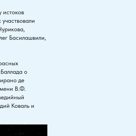
у истоков
х участвовали
Чурикова,
лег Басилашвили,
красных
«Баллада о
Сирано де
мени В.Ф.
медийный
дий Коваль и