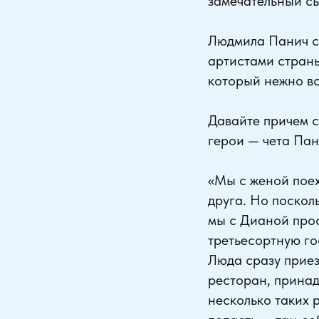
замечательный сы
Людмила Панич с 
артистами стран
который нежно вс
Давайте причем с
герои — чета Пан
«Мы с женой пое
друга. Но поскол
мы с Дианой прос
третьесортную го
Люда сразу приез
ресторан, принад
несколько таких 