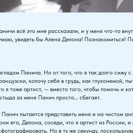
аничи всё это мне рассказали, и у меня что-то вну
думаю, увидеть бы Алена Делона! Познакомиться! П
глядом Панича. Но от того, что я так долго сижу с
анцузски, колочу себя в грудь, как глухонемой, пы
о я тоже артист, — вместо того, чтобы помочь и хо
 стыда за меня Панич просто… сбегает.
 Панич пытается представить меня и на чистом ан
о они его, Делона, соседи, что я артист из России, и
фотографировать. Но в ту же секунду, поскользнув