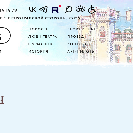
46 16 79
ПР. ПЕТРОГРАДСКОЙ СТОРОНЫ, 75/35
НОВОСТИ
ВИЗИТ В ТЕАТР
А
ЛЮДИ ТЕАТРА
ПРОЕЗД
Ы
ФУРМАНОВ
КОНТОРА
И
ИСТОРИЯ
АРТ-ПИЛОТЫ
ч