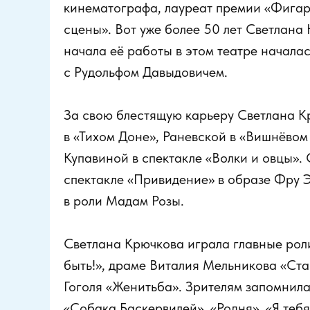
кинематографа, лауреат премии «Фига
сцены». Вот уже более 50 лет Светлана
начала её работы в этом театре начала
с Рудольфом Давыдовичем.
За свою блестящую карьеру Светлана К
в «Тихом Доне», Раневской в «Вишнёво
Купавиной в спектакле «Волки и овцы».
спектакле «Привидение» в образе Фру Э
в роли Мадам Розы.
Светлана Крючкова играла главные рол
быть!», драме Виталия Мельникова «Ст
Гоголя «Женитьба». Зрителям запомнила
«Собака Баскервилей», «Родня», «Я тебя