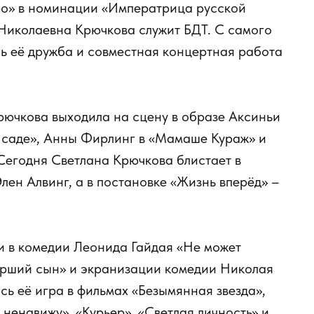
ро» в номинации «Императрица русской
 Николаевна Крючкова служит БДТ. С самого
сь её дружба и совместная концертная работа
рючкова выходила на сцену в образе Аксиньи
м саде», Анны Фирлинг в «Мамаше Кураж» и
 Сегодня Светлана Крючкова блистает в
лен Алвинг, а в постановке «Жизнь вперёд» –
и в комедии Леонида Гайдая «Не может
арший сын» и экранизации комедии Николая
сь её игра в фильмах «Безымянная звезда»,
 ненавижу», «Курьер», «Светлая личность» и