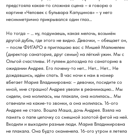
предстояла какая-то сложная сцена – я говорю о
картине «Человек с бульвара Капуцинов» – у него
несимметрично прикрывался один глаз…
Но тогда – … ну, подумаешь, какая мелочь, возьмём
другой дубль, где этого не видно. Девочки, – обещает он,
– после ФИГАРО я приглашаю вас с Мишей Малкиелем
(директор санатория, друг семьи) на лёгкий ужин. Мы с
Ольгой счастливы. И гуляем допоздна по санаторию в
ожидании Андрея. Его почему-то нет… Нет… Нет… Не
дождавшись, идём спать. В час ночи к нам в номер
вбегает Мария Владимировна: – девочки, посидите со
мной, мне страшно! Андрея увезли в реанимацию… Мы
сидели, она молилась, мы плакали, она молилась… Мы
отвечали на какие-то звонки, а она молилась. 16-ого
Андрея не стало. Вошла Маша, дочь Андрея. Взяла на
память о папе цепочку со смешной золотой фигой на ней.
Входили и выходили разные люди. Мария Владимировна
не плакала. Она будто окаменела. 16-ого утром я летела