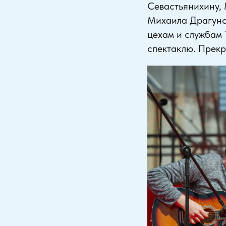
Севастьянихину,
Михаила Драгуно
цехам и службам 
спектаклю. Прекр