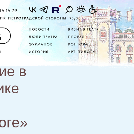
46 16 79
ПР. ПЕТРОГРАДСКОЙ СТОРОНЫ, 75/35
НОВОСТИ
ВИЗИТ В ТЕАТР
А
ЛЮДИ ТЕАТРА
ПРОЕЗД
Ы
ФУРМАНОВ
КОНТОРА
И
ИСТОРИЯ
АРТ-ПИЛОТЫ
ие в
ике
оге»