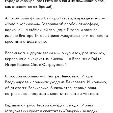
городке Мозыре, где никто не знал и не помышлял о том,
как становятся актёрами!).
А потом были фильмы Виктора Титова, и прежде всего —
«Чудо с косичками». Говорили об особой атмосфере,
царившей на съёмочной площадке Титова, и главное —
именно Виктора Титова Ирина Мазуркевич считает своим
крёстным отцом в кино.
Вспоминали и других величин — о курьёзах, розыгрышах,
неразрывно с искристым смехом — о Валентине Гафте,
Игоре Кваше, Ольге Остроумовой.
С особой любовью — о Театре Ленсовета, Игоре
Владимирове и причинах ухода из Ленсовета. И, конечно,
об Анатолии Равиковиче. Знакомство, первые роли,
потрясающая «заразительность» таланта и мастера.
Ведущая актриса Театра комедии, сегодня Ирина
Мазуркевич играет в спектаклях «Энергичные люди»,