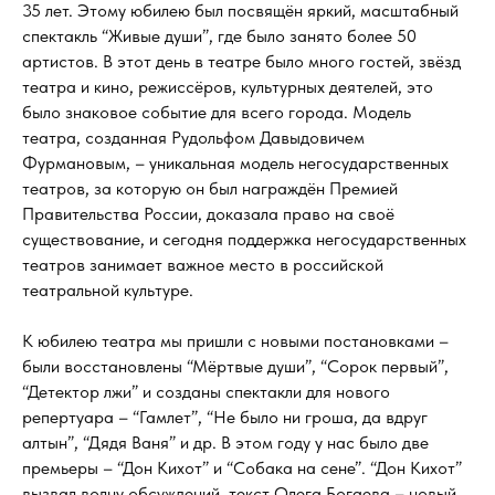
35 лет. Этому юбилею был посвящён яркий, масштабный
спектакль “Живые души”, где было занято более 50
артистов. В этот день в театре было много гостей, звёзд
театра и кино, режиссёров, культурных деятелей, это
было знаковое событие для всего города. Модель
театра, созданная Рудольфом Давыдовичем
Фурмановым, – уникальная модель негосударственных
театров, за которую он был награждён Премией
Правительства России, доказала право на своё
существование, и сегодня поддержка негосударственных
театров занимает важное место в российской
театральной культуре.
К юбилею театра мы пришли с новыми постановками –
были восстановлены “Мёртвые души”, “Сорок первый”,
“Детектор лжи” и созданы спектакли для нового
репертуара – “Гамлет”, “Не было ни гроша, да вдруг
алтын”, “Дядя Ваня” и др. В этом году у нас было две
премьеры – “Дон Кихот” и “Собака на сене”. “Дон Кихот”
вызвал волну обсуждений, текст Олега Богаева – новый