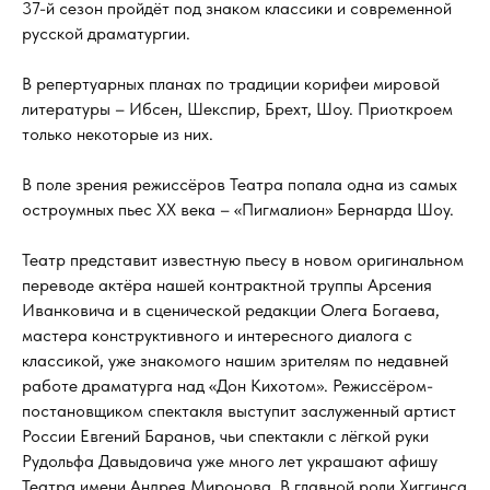
37-й сезон пройдёт под знаком классики и современной
русской драматургии.
В репертуарных планах по традиции корифеи мировой
литературы – Ибсен, Шекспир, Брехт, Шоу. Приоткроем
только некоторые из них.
В поле зрения режиссёров Театра попала одна из самых
остроумных пьес ХХ века – «Пигмалион» Бернарда Шоу.
Театр представит известную пьесу в новом оригинальном
переводе актёра нашей контрактной труппы Арсения
Иванковича и в сценической редакции Олега Богаева,
мастера конструктивного и интересного диалога с
классикой, уже знакомого нашим зрителям по недавней
работе драматурга над «Дон Кихотом». Режиссёром-
постановщиком спектакля выступит заслуженный артист
России Евгений Баранов, чьи спектакли с лёгкой руки
Рудольфа Давыдовича уже много лет украшают афишу
Театра имени Андрея Миронова. В главной роли Хиггинса