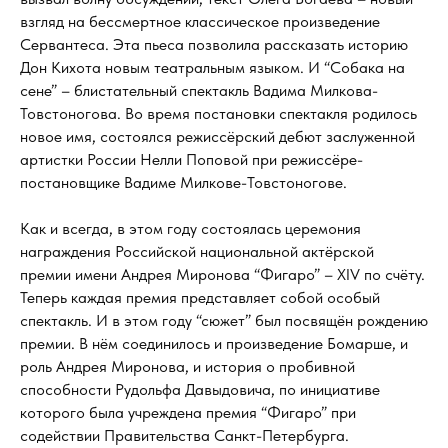
взгляд на бессмертное классическое произведение
Сервантеса. Эта пьеса позволила рассказать историю
Дон Кихота новым театральным языком. И “Собака на
сене” – блистательный спектакль Вадима Милкова-
Товстоногова. Во время постановки спектакля родилось
новое имя, состоялся режиссёрский дебют заслуженной
артистки России Нелли Поповой при режиссёре-
постановщике Вадиме Милкове-Товстоногове.
Как и всегда, в этом году состоялась церемония
награждения Российской национальной актёрской
премии имени Андрея Миронова “Фигаро” – XIV по счёту.
Теперь каждая премия представляет собой особый
спектакль. И в этом году “сюжет” был посвящён рождению
премии. В нём соединилось и произведение Бомарше, и
роль Андрея Миронова, и история о пробивной
способности Рудольфа Давыдовича, по инициативе
которого была учреждена премия “Фигаро” при
содействии Правительства Санкт-Петербурга.