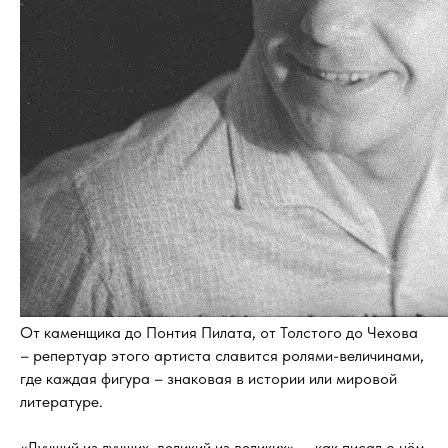
От каменщика до Понтия Пилата, от Толстого до Чехова
– репертуар этого артиста славится ролями-величинами,
где каждая фигура – знаковая в истории или мировой
литературе.
«Лучший из лучших, великий из великих», – как писал о нём