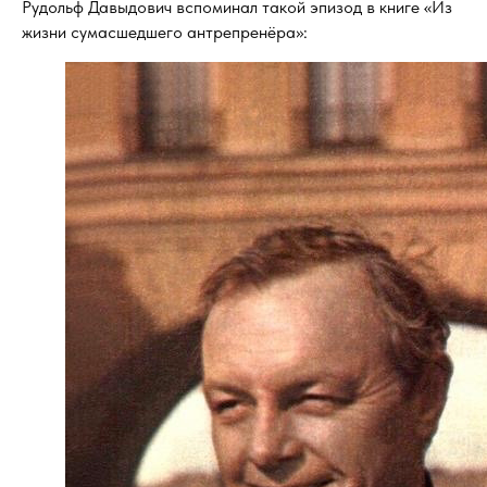
Рудольф Давыдович вспоминал такой эпизод в книге «Из
жизни сумасшедшего антрепренёра»: