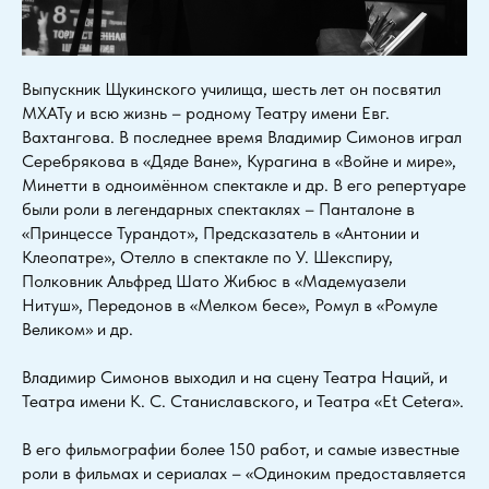
Выпускник Щукинского училища, шесть лет он посвятил
МХАТу и всю жизнь – родному Театру имени Евг.
Вахтангова. В последнее время Владимир Симонов играл
Серебрякова в «Дяде Ване», Курагина в «Войне и мире»,
Минетти в одноимённом спектакле и др. В его репертуаре
были роли в легендарных спектаклях – Панталоне в
«Принцессе Турандот», Предсказатель в «Антонии и
Клеопатре», Отелло в спектакле по У. Шекспиру,
Полковник Альфред Шато Жибюс в «Мадемуазели
Нитуш», Передонов в «Мелком бесе», Ромул в «Ромуле
Великом» и др.
Владимир Симонов выходил и на сцену Театра Наций, и
Teaтpа имени К. C. Cтaниcлaвcкoгo, и Театра «Et Cetera».
В его фильмографии более 150 работ, и самые известные
роли в фильмах и сериалах – «Одиноким предоставляется