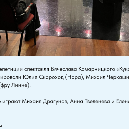
епетиции спектакля Вячеслава Комарницкого «Куко
етировали Юлия Скороход (Нора), Михаил Черкаши
фру Линне).
е играют Михаил Драгунов, Анна Твеленева и Елен
я