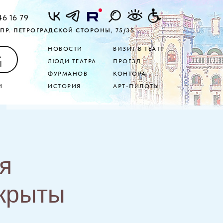
46 16 79
ПР. ПЕТРОГРАДСКОЙ СТОРОНЫ, 75/35
НОВОСТИ
ВИЗИТ В ТЕАТР
А
ЛЮДИ ТЕАТРА
ПРОЕЗД
Ы
ФУРМАНОВ
КОНТОРА
И
ИСТОРИЯ
АРТ-ПИЛОТЫ
я
ткрыты