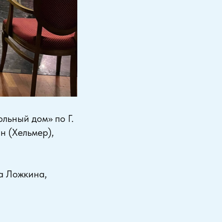
льный дом» по Г.
н (Хельмер),
а Ложкина,