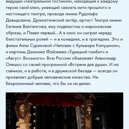
ведущий «Театральной гостиной», находящий к каждому
герою свой ключ, умеющий связать нити прошлого и
настоящего театра, проводя линию Рудольфа
Давыдовича. Драматический актёр, артист Театра имени
Евгения Вахтангова, ему подвластны и мироновские
образы, и Павел первый… А в кино он сыграл череду
блистательных ролей — и в комедиях, и в трагедиях. Это и
фильм Аллы Суриковой «Человек с бульвара Капуцинок»,
и картины Джаника Файзиева «Турецкий гамбит» и
«Август. Восьмого». Всю Россию объезжает Александр
Олешко со своей программой «Встречи для души». И на
съёмках, и в работе, и в дружеской беседе — всегда он
проявляет добрые человеческие качества. Не
безразличный человек, что бы он ни делал.