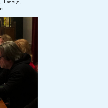
. Шварца,
а.