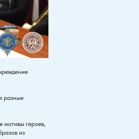
чреждение
я разные
е мотивы героев,
бразов из