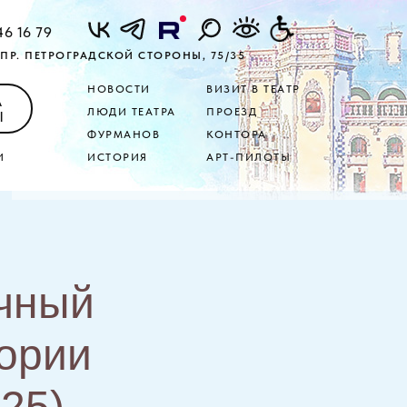
46 16 79
ПР. ПЕТРОГРАДСКОЙ СТОРОНЫ, 75/35
НОВОСТИ
ВИЗИТ В ТЕАТР
А
ЛЮДИ ТЕАТРА
ПРОЕЗД
Ы
ФУРМАНОВ
КОНТОРА
И
ИСТОРИЯ
АРТ-ПИЛОТЫ
очный
тории
25)