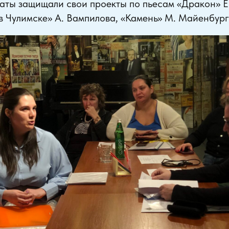
аты защищали свои проекты по пьесам «Дракон» Е
 Чулимске» А. Вампилова, «Камень» М. Майенбург