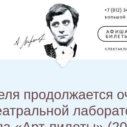
+7 (812) 3
БОЛЬШОЙ 
АФИШ
БИЛЕТ
СПЕКТАКЛ
еля продолжается 
еатральной лабора
ла «Арт-пилоты» (20