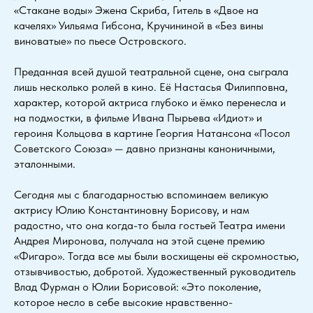
«Стакане воды» Эжена Скриба, Гитель в «Двое на
качелях» Уильяма Гибсона, Кручининой в «Без вины
виноватые» по пьесе Островского.
Преданная всей душой театральной сцене, она сыграла
лишь несколько ролей в кино. Её Настасья Филипповна,
характер, которой актриса глубоко и ёмко перенесла и
на подмостки, в фильме Ивана Пырьева «Идиот» и
героиня Кольцова в картине Георгия Натансона «Посол
Советского Союза» — давно признаны каноничными,
эталонными.
Сегодня мы с благодарностью вспоминаем великую
актрису Юлию Константиновну Борисову, и нам
радостно, что она когда-то была гостьей Театра имени
Андрея Миронова, получала на этой сцене премию
«Фигаро». Тогда все мы были восхищены её скромностью,
отзывчивостью, добротой. Художественный руководитель
Влад Фурман о Юлии Борисовой: «Это поколение,
которое несло в себе высокие нравственно-