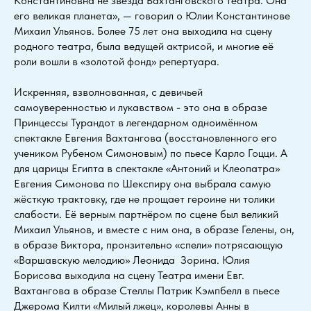
Константиновна не звезда Вахтанговского театра. Она
его великая планета», — говорил о Юлии Константинове
Михаил Ульянов. Более 75 лет она выходила на сцену
родного театра, была ведущей актрисой, и многие её
роли вошли в «золотой фонд» репертуара.
Искренняя, взволнованная, с девичьей
самоуверенностью и лукавством - это она в образе
Принцессы Турандот в легендарном одноимённом
спектакле Евгения Вахтангова (восстановленного его
учеником Рубеном Симоновым) по пьесе Карло Гоцци. А
для царицы Египта в спектакле «Антоний и Клеопатра»
Евгения Симонова по Шекспиру она выбрала самую
жёсткую трактовку, где не прощает героине ни толики
слабости. Её верным партнёром по сцене был великий
Михаил Ульянов, и вместе с ним она, в образе Гелены, он,
в образе Виктора, пронзительно «спели» потрясающую
«Варшавскую мелодию» Леонида Зорина. Юлия
Борисова выходила на сцену Театра имени Евг.
Вахтангова в образе Стеллы Патрик Кэмпбелл в пьесе
Джерома Килти «Милый лжец», королевы Анны в