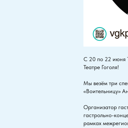
С 20 по 22 июня 
Театре Гоголя!
Мы везём три сп
«Воительницу» Ан
Организатор га
гастрольно-конц
рамках межрегио