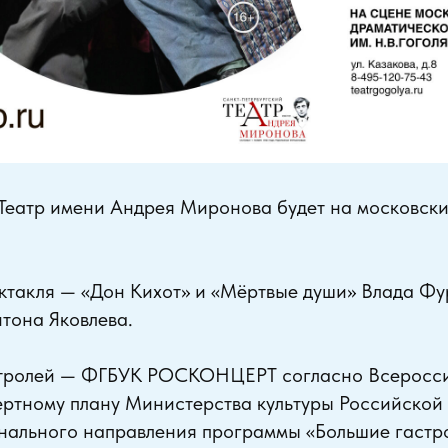
Театр имени Андрея Миронова будет на московски
ектакля — «Дон Кихот» и «Мёртвые души» Влада Ф
тона Яковлева.
стролей — ФГБУК РОСКОНЦЕРТ согласно Всеросс
ертному плану Министерства культуры Российской
нального направления программы «Большие гастр