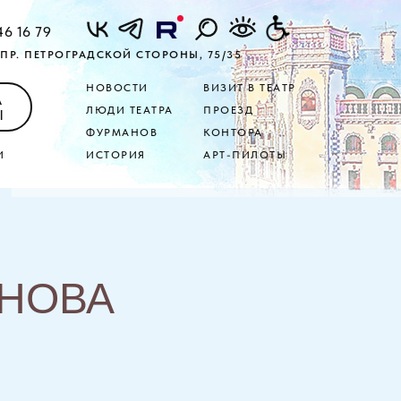
46 16 79
ПР. ПЕТРОГРАДСКОЙ СТОРОНЫ, 75/35
НОВОСТИ
ВИЗИТ В ТЕАТР
А
ЛЮДИ ТЕАТРА
ПРОЕЗД
Ы
ФУРМАНОВ
КОНТОРА
И
ИСТОРИЯ
АРТ-ПИЛОТЫ
ОНОВА