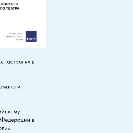
х гастролях в
урмана и
ийскому
 Федерации в
оли».