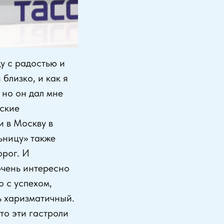
ду с радостью и
близко, и как я
 но он дал мне
еские
и в Москву в
ьницу» также
орог. И
очень интересно
о с успехом,
ь харизматичный.
что эти гастроли