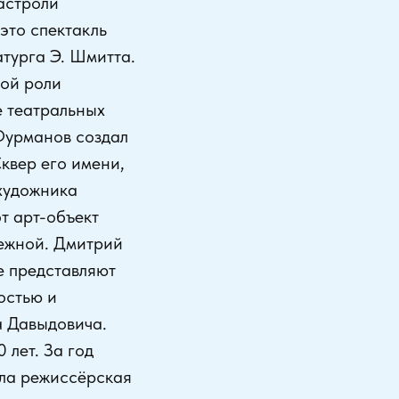
гастроли
это спектакль
турга Э. Шмитта.
ной роли
е театральных
 Фурманов создал
квер его имени,
 художника
т арт-объект
ежной. Дмитрий
е представляют
остью и
а Давыдовича.
 лет. За год
шла режиссёрская