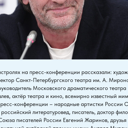
астролях на пресс-конференции рассказали: худо
ектор Санкт-Петербургского театра им. А. Мирон
уководитель Московского драматического театра 
влев, актёр театра и кино, всемирно известный ми
пресс-конференции – народные артистки России 
 российский литературовед, писатель, доктор фило
Союза писателей России Евгений Жаринов, друзья 
ональной актёрской премии имени Андрея Мирон