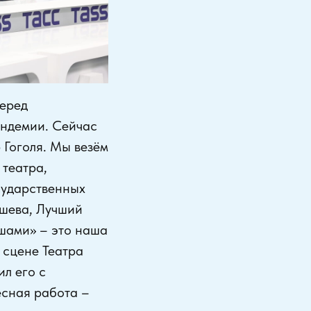
еред
андемии. Сейчас
Гоголя. Мы везём
 театра,
сударственных
ышева, Лучший
ушами» – это наша
 сцене Театра
ил его с
есная работа –