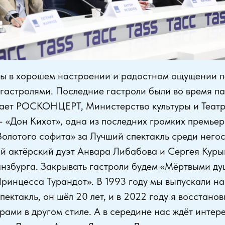
 в хорошем настроении и радостном ощущении п
гастролями. Последние гастроли были во время п
ает РОСКОНЦЕРТ, Министерство культуры и Театр 
– «Дон Кихот», одна из последних громких премьер
Золотого софита» за Лучший спектакль среди него
ий актёрский дуэт Анвара Либабова и Сергея Кур
Ганзбурга. Закрывать гастроли будем «Мёртвыми д
ринцесса Турандот». В 1993 году мы выпускали на
пектакль, он шёл 20 лет, и в 2022 году я восстанов
ами в другом стиле. А в середине нас ждёт интер