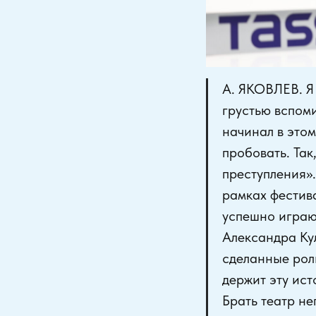
А. ЯКОВЛЕВ. Я 
грустью вспоми
начинал в этом
пробовать. Так
преступления».
рамках фестива
успешно играют
Александра Кул
сделанные роли
держит эту ист
Брать театр не