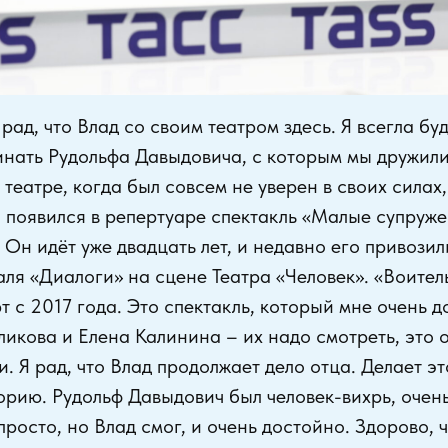
рад, что Влад со своим театром здесь. Я всегла бу
нать Рудольфа Давыдовича, с которым мы дружили 
 театре, когда был совсем не уверен в своих силах,
, появился в репертуаре спектакль «Малые супруж
 Он идёт уже двадцать лет, и недавно его привозил
ля «Диалоги» на сцене Театра «Человек». «Воител
 с 2017 года. Это спектакль, который мне очень д
икова и Елена Калинина – их надо смотреть, это 
. Я рад, что Влад продолжает дело отца. Делает эт
орию. Рудольф Давыдович был человек-вихрь, очен
просто, но Влад смог, и очень достойно. Здорово, 