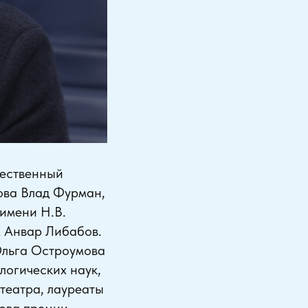
жественный
ова Влад Фурман,
имени Н.В.
м Анвар Либабов.
Ольга Остроумова
логических наук,
театра, лауреаты
ова премии