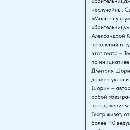
«Воительница» 
неслучайны. Св
«Малые супруж
«Воительницу» 
Александрой К
поколений и к
этот театр – Т
по инициативе
Дмитрия Шорин
должен украси
Шорин – автор
собой «безгра
преодолением 
Театр живёт, о
более 110 вед