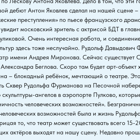
по Лескову Антона Яковлева. Дело в том, что эти 
ой дебют Антон Яковлев сделал на нашей сцене – 
еские преступления» по пьесе французского драма
увидит московский зритель с актрисой БДТ в глав
уликовой. Очень интересная работа, и соединени
ультур здесь тоже неслучайно. Рудольф Давыдович
еатр имени Андрея Миронова. Сейчас существует С
 Александра Беглова. Скоро там будет арт-объект
а – блокадный ребёнок, мечтающий о театре. Это
ть Сквер Рудольфа Фурманова на Песочной набер
 скульптуры-ангелов в аэропорте Пулково, которы
ничность человеческих возможностей». Безграничн
человеческих возможностей была и жизнь Рудольф
трицая то, что театр может существовать всего 15-20
ущих актёров выходят на нашу сцену. Недавно про