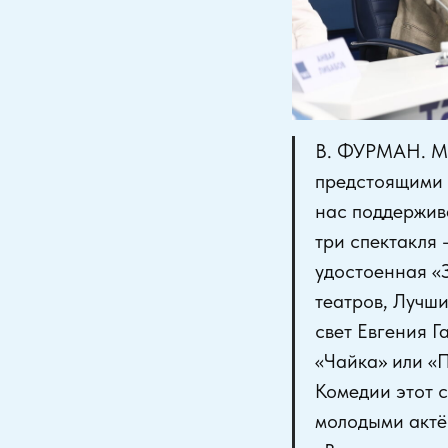
В. ФУРМАН. Мы
предстоящими 
нас поддержив
три спектакля 
удостоенная «
театров, Лучш
свет Евгения 
«Чайка» или «П
Комедии этот с
молодыми актёр