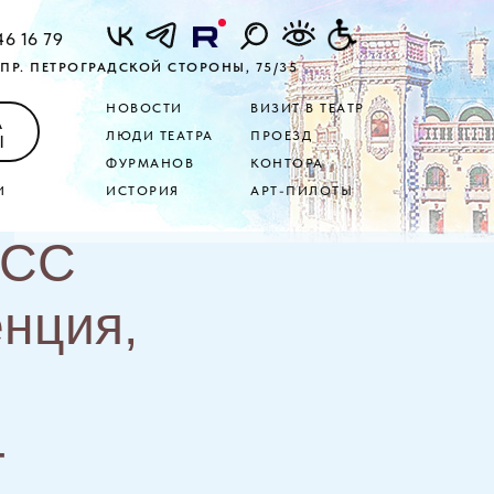
46 16 79
ПР. ПЕТРОГРАДСКОЙ СТОРОНЫ, 75/35
НОВОСТИ
ВИЗИТ В ТЕАТР
А
ЛЮДИ ТЕАТРА
ПРОЕЗД
Ы
ФУРМАНОВ
КОНТОРА
И
ИСТОРИЯ
АРТ-ПИЛОТЫ
АСС
нция,
-