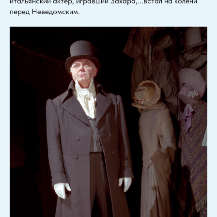
итальянский актёр, игравший Захара,...встал на колени
перед Неведомским.