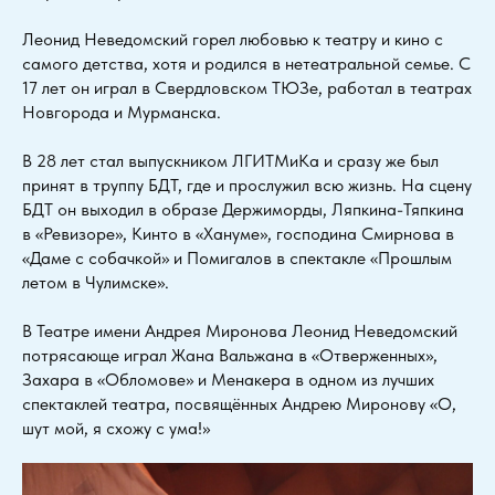
Леонид Неведомский горел любовью к театру и кино с
самого детства, хотя и родился в нетеатральной семье. С
17 лет он играл в Свердловском ТЮЗе, работал в театрах
Новгорода и Мурманска.
В 28 лет стал выпускником ЛГИТМиКа и сразу же был
принят в труппу БДТ, где и прослужил всю жизнь. На сцену
БДТ он выходил в образе Держиморды, Ляпкина-Тяпкина
в «Ревизоре», Кинто в «Хануме», господина Смирнова в
«Даме с собачкой» и Помигалов в спектакле «Прошлым
летом в Чулимске».
В Театре имени Андрея Миронова Леонид Неведомский
потрясающе играл Жана Вальжана в «Отверженных»,
Захара в «Обломове» и Менакера в одном из лучших
спектаклей театра, посвящённых Андрею Миронову «О,
шут мой, я схожу с ума!»