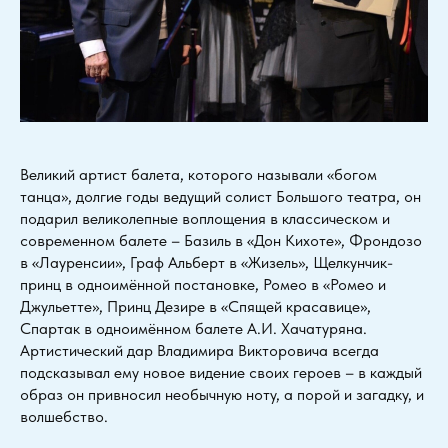
Великий артист балета, которого называли «богом
танца», долгие годы ведущий солист Большого театра, он
подарил великолепные воплощения в классическом и
современном балете – Базиль в «Дон Кихоте», Фрондозо
в «Лауренсии», Граф Альберт в «Жизель», Щелкунчик-
принц в одноимённой постановке, Ромео в «Ромео и
Джульетте», Принц Дезире в «Спящей красавице»,
Спартак в одноимённом балете А.И. Хачатуряна.
Артистический дар Владимира Викторовича всегда
подсказывал ему новое видение своих героев – в каждый
образ он привносил необычную ноту, а порой и загадку, и
волшебство.