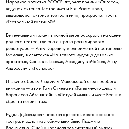
Народная артистка РСФСР, лауреат премии «Фигаро»,
ведущая актриса Театра имени Евг. Вахтангова,
выдающаяся актриса театра и кино, прекрасная гостья
«Театральной гостиной»!
Её гениальный талант в полной мере раскрылся на сцене
родного театра, где она сыграла роли мирового
репертуара — Анну Каренину в одноимённой постановке,
Мамаеву в спектакле «На всякого мудреца довольно
простоты», Соню в «Лешем», Аркадину в «Чайке», Анну
Андреевну в «Ревизоре».
И в кино образы Людмилы Максаковой стоят особого
внимания — это и Таня Огнева из «Татьяниного дня», и
баронесса Айзенштайн в «Летучей мыши» и мисс Брент в
«Десяти негритятах».
Рудольф Давыдович обожал артистов вахтанговского
театра, и одной из любимейших была Людмила
Васильевна. С ней он записал замечательный выпуск