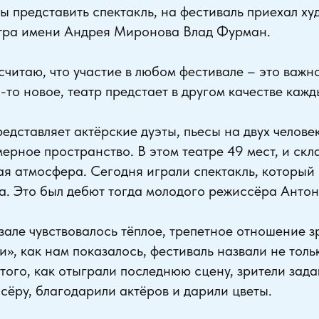
ы представить спектакль, на фестиваль приехал х
атра имени Андрея Миронова Влад Фурман.
считаю, что участие в любом фестивале – это важно
-то новое, театр предстает в другом качестве кажд
редставляет актёрские дуэты, пьесы на двух челове
ерное пространство. В этом театре 49 мест, и ск
я атмосфера. Сегодня играли спектакль, который и
а. Это был дебют тогда молодого режиссёра Антон
 зале чувствовалось тёплое, трепетное отношение з
и», как нам показалось, фестиваль назвали не толь
 того, как отыграли последнюю сцену, зрители зад
сёру, благодарили актёров и дарили цветы.