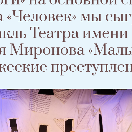
а «Человек» мы сы
акль Театра имени
я Миронова «Мал
жеские преступлен