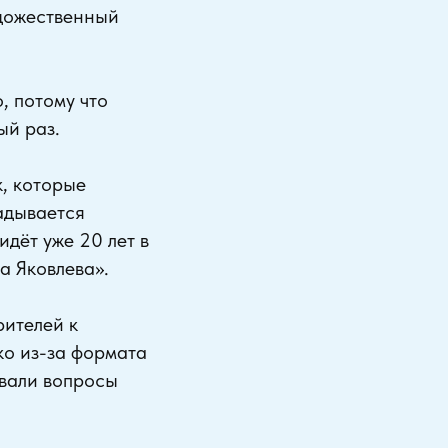
удожественный
, потому что
ый раз.
к, которые
ладывается
дёт уже 20 лет в
а Яковлева».
рителей к
ко из-за формата
авали вопросы