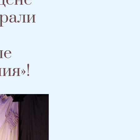
грали
ые
ия»!