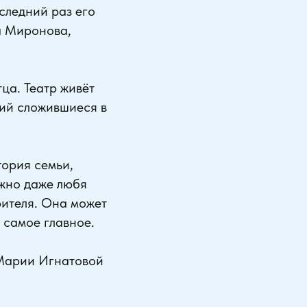
оследний раз его
ра Миронова,
тца. Театр живёт
щий сложившиеся в
тория семьи,
ожно даже любя
зрителя. Она может
 самое главное.
т Марии Игнатовой