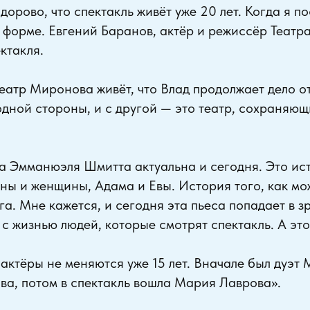
дорово, что спектакль живёт уже 20 лет. Когда я п
в форме. Евгений Баранов, актёр и режиссёр Теат
ктакля.
Театр Миронова живёт, что Влад продолжает дело о
одной стороны, и с другой — это театр, сохраняю
са Эмманюэля Шмитта актуальна и сегодня. Это ис
ы и женщины, Адама и Евы. История того, как м
га. Мне кажется, и сегодня эта пьеса попадает в 
с жизнью людей, которые смотрят спектакль. А это
о актёры не меняются уже 15 лет. Вначале был дуэ
ва, потом в спектакль вошла Мария Лаврова».