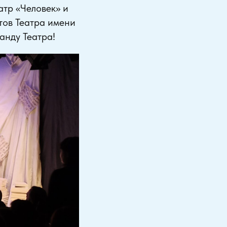
атр «Человек» и
тов Театра имени
анду Театра!