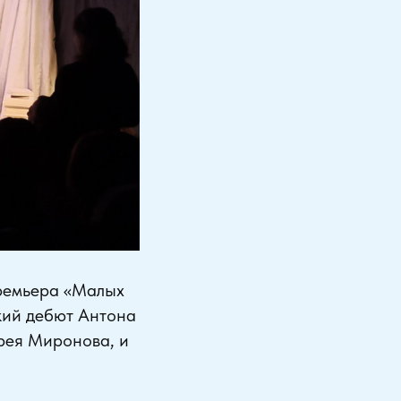
Премьера «Малых
кий дебют Антона
дрея Миронова, и