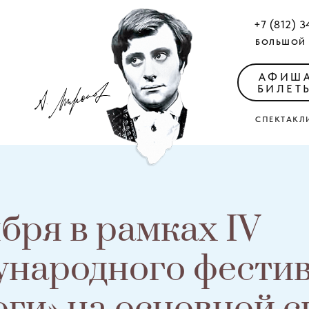
+7 (812) 3
БОЛЬШОЙ 
АФИШ
БИЛЕТ
СПЕКТАКЛ
бря в рамках IV
народного фести
оги» на основной с