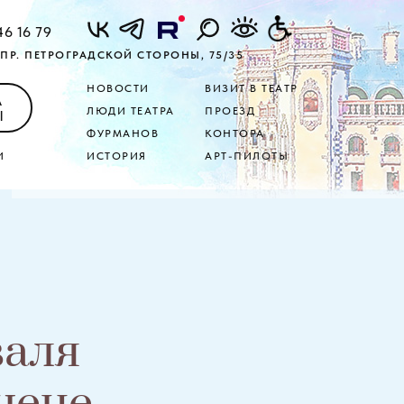
46 16 79
ПР. ПЕТРОГРАДСКОЙ СТОРОНЫ, 75/35
НОВОСТИ
ВИЗИТ В ТЕАТР
А
ЛЮДИ ТЕАТРА
ПРОЕЗД
Ы
ФУРМАНОВ
КОНТОРА
И
ИСТОРИЯ
АРТ-ПИЛОТЫ
валя
цене