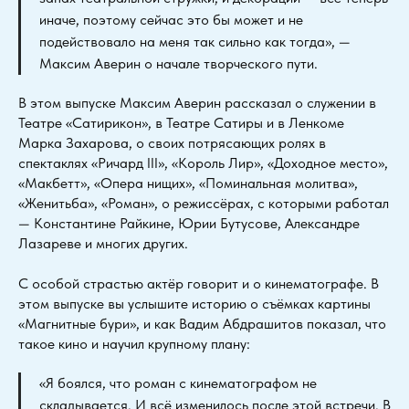
иначе, поэтому сейчас это бы может и не
подействовало на меня так сильно как тогда», —
Максим Аверин о начале творческого пути.
В этом выпуске Максим Аверин рассказал о служении в
Театре «Сатирикон», в Театре Сатиры и в Ленкоме
Марка Захарова, о своих потрясающих ролях в
спектаклях «Ричард III», «Король Лир», «Доходное место»,
«Макбетт», «Опера нищих», «Поминальная молитва»,
«Женитьба», «Роман», о режиссёрах, с которыми работал
— Константине Райкине, Юрии Бутусове, Александре
Лазареве и многих других.
С особой страстью актёр говорит и о кинематографе. В
этом выпуске вы услышите историю о съёмках картины
«Магнитные бури», и как Вадим Абдрашитов показал, что
такое кино и научил крупному плану:
«Я боялся, что роман с кинематографом не
складывается. И всё изменилось после этой встречи. В