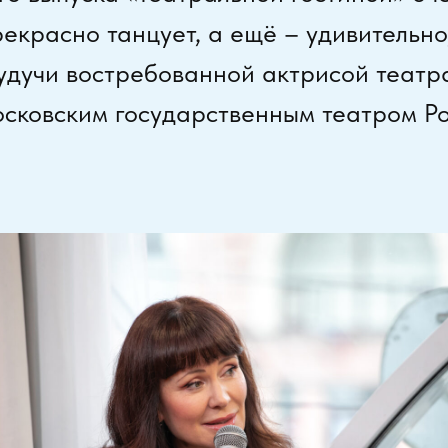
рекрасно танцует, а ещё – удивительно
будучи востребованной актрисой театра
сковским государственным театром Ро