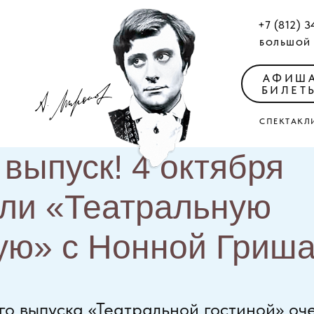
+7 (812) 3
БОЛЬШОЙ 
АФИШ
БИЛЕТ
СПЕКТАКЛ
выпуск! 4 октября
ли «Театральную
ую» с Нонной Гриш
го выпуска «Театральной гостиной» оч