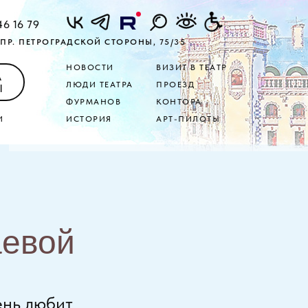
46 16 79
ПР. ПЕТРОГРАДСКОЙ СТОРОНЫ, 75/35
НОВОСТИ
ВИЗИТ В ТЕАТР
А
ЛЮДИ ТЕАТРА
ПРОЕЗД
Ы
ФУРМАНОВ
КОНТОРА
И
ИСТОРИЯ
АРТ-ПИЛОТЫ
аевой
ень любит