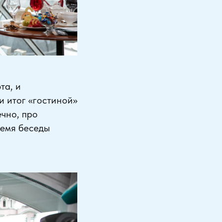
та, и
и итог «гостиной»
ечно, про
ремя беседы