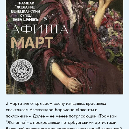
2 марта мы открываем весну изящным, красивым
спектаклем Александра Баргмана «Таланты и
поклонники». Далее – не менее потрясающий «Трамвай
“Желание”» с прекрасными петербургскими артистами.
Весенний репертуар вас порадует и нетленной классикой