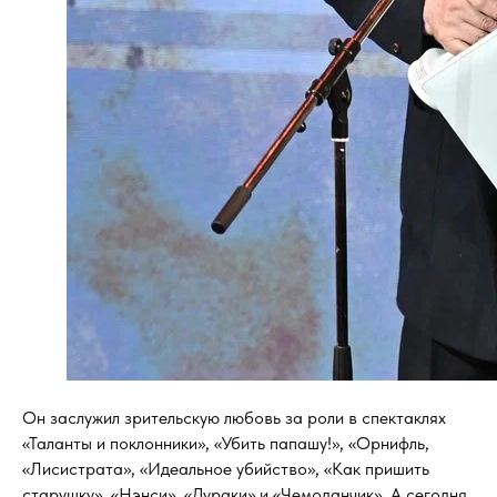
Он заслужил зрительскую любовь за роли в спектаклях
«Таланты и поклонники», «Убить папашу!», «Орнифль,
«Лисистрата», «Идеальное убийство», «Как пришить
старушку», «Нэнси», «Дураки» и «Чемоданчик». А сегодня