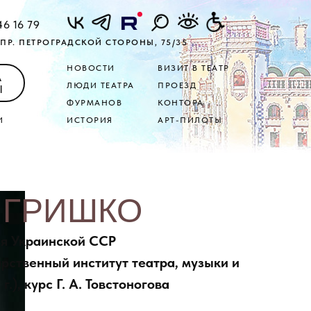
46 16 79
ПР. ПЕТРОГРАДСКОЙ СТОРОНЫ, 75/35
НОВОСТИ
ВИЗИТ В ТЕАТР
А
ЛЮДИ ТЕАТРА
ПРОЕЗД
Ы
ФУРМАНОВ
КОНТОРА
И
ИСТОРИЯ
АРТ-ПИЛОТЫ
й ГРИШКО
атая Украинской ССР
рственный институт театра, музыки и
.), курс Г. А. Товстоногова